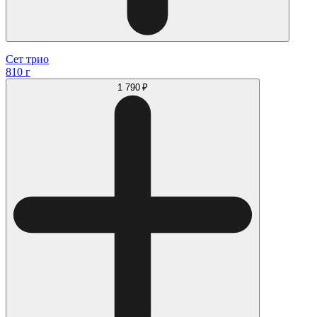
Сет трио
810 г
1 790 ₽