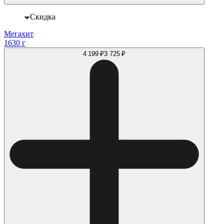
Скидка
Мегахит
1630 г
4 199 ₽
3 725 ₽