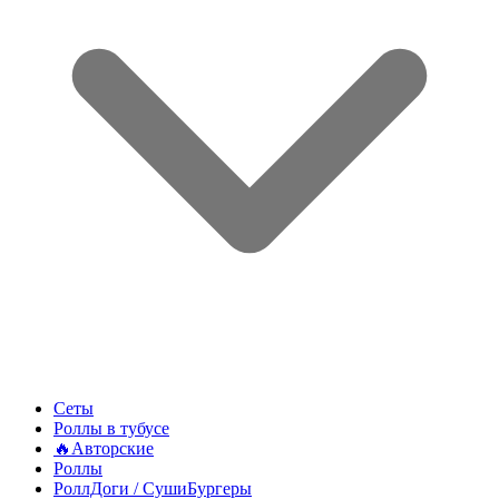
Сеты
Роллы в тубусе
🔥Авторские
Роллы
РоллДоги / СушиБургеры