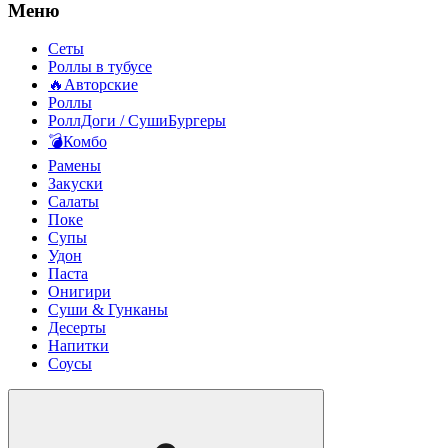
Меню
Сеты
Роллы в тубусе
🔥Авторские
Роллы
РоллДоги / СушиБургеры
💣Комбо
Рамены
Закуски
Салаты
Поке
Супы
Удон
Паста
Онигири
Суши & Гунканы
Десерты
Напитки
Соусы