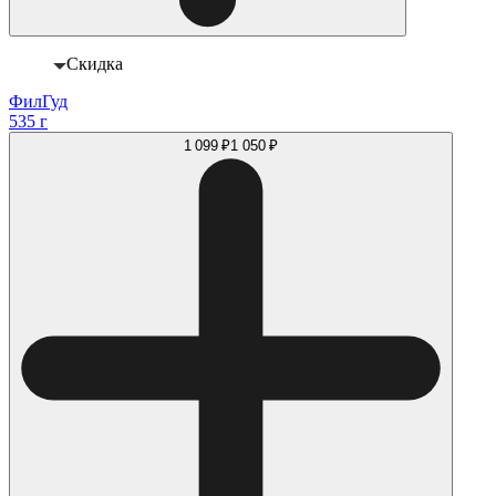
Скидка
ФилГуд
535 г
1 099 ₽
1 050 ₽