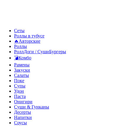
Сеты
Роллы в тубусе
🔥Авторские
Роллы
РоллДоги / СушиБургеры
💣Комбо
Рамены
Закуски
Салаты
Поке
Супы
Удон
Паста
Онигири
Суши & Гунканы
Десерты
Напитки
Соусы