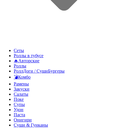
Сеты
Роллы в тубусе
🔥Авторские
Роллы
РоллДоги / СушиБургеры
💣Комбо
Рамены
Закуски
Салаты
Поке
Супы
Удон
Паста
Онигири
Суши & Гунканы