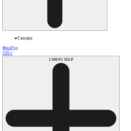
Скидка
ФилГуд
535 г
1 099 ₽
1 050 ₽