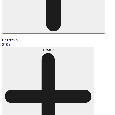
Сет трио
810 г
1 790 ₽