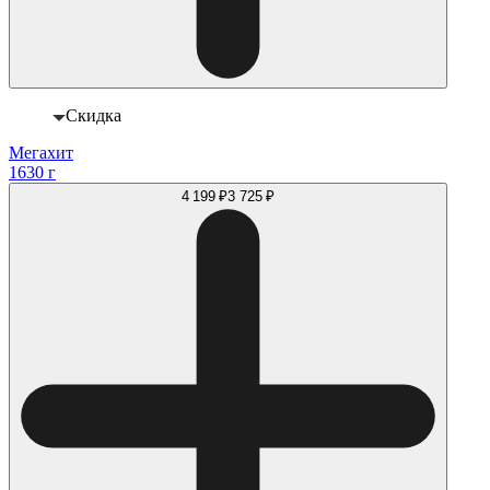
Скидка
Мегахит
1630 г
4 199 ₽
3 725 ₽