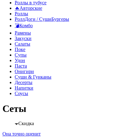
Роллы в тубусе
🔥Авторские
Роллы
РоллДоги / СушиБургеры
💣Комбо
Рамены
Закуски
Салаты
Поке
Супы
Удон
Паста
Онигири
Суши & Гунканы
Десерты
Напитки
Соусы
Сеты
Скидка
Она точно оценит