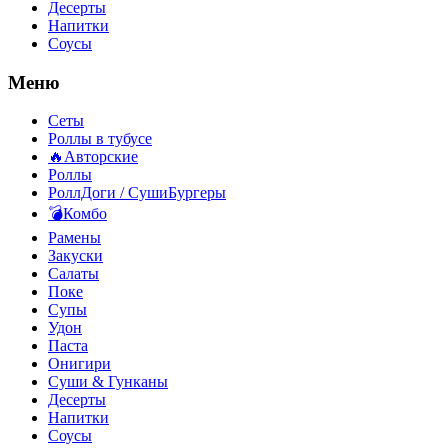
Десерты
Напитки
Соусы
Меню
Сеты
Роллы в тубусе
🔥Авторские
Роллы
РоллДоги / СушиБургеры
💣Комбо
Рамены
Закуски
Салаты
Поке
Супы
Удон
Паста
Онигири
Суши & Гунканы
Десерты
Напитки
Соусы