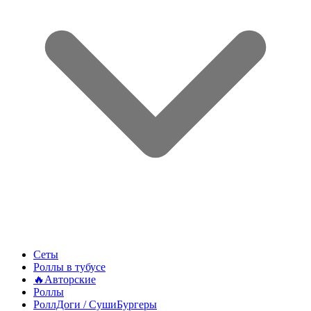
Сеты
Роллы в тубусе
🔥Авторские
Роллы
РоллДоги / СушиБургеры