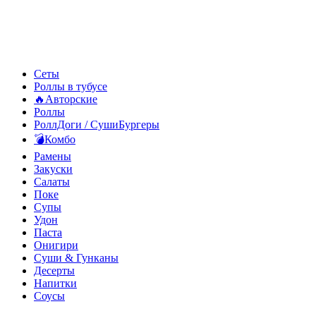
Сеты
Роллы в тубусе
🔥Авторские
Роллы
РоллДоги / СушиБургеры
💣Комбо
Рамены
Закуски
Салаты
Поке
Супы
Удон
Паста
Онигири
Суши & Гунканы
Десерты
Напитки
Соусы