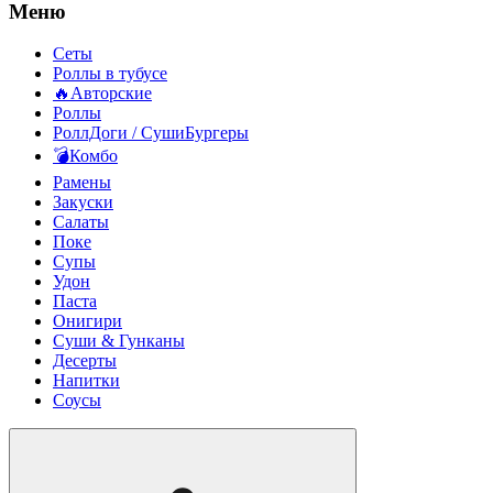
Меню
Сеты
Роллы в тубусе
🔥Авторские
Роллы
РоллДоги / СушиБургеры
💣Комбо
Рамены
Закуски
Салаты
Поке
Супы
Удон
Паста
Онигири
Суши & Гунканы
Десерты
Напитки
Соусы