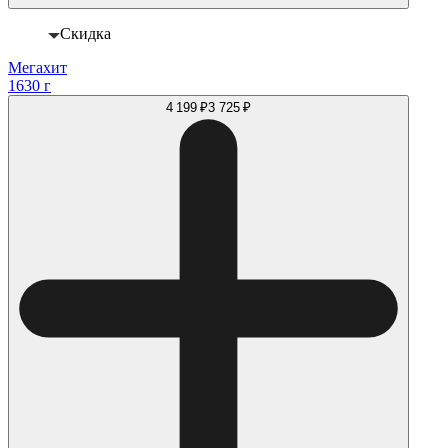
Скидка
Мегахит
1630 г
4 199 ₽
3 725 ₽