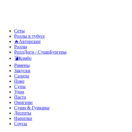
Сеты
Роллы в тубусе
🔥Авторские
Роллы
РоллДоги / СушиБургеры
💣Комбо
Рамены
Закуски
Салаты
Поке
Супы
Удон
Паста
Онигири
Суши & Гунканы
Десерты
Напитки
Соусы