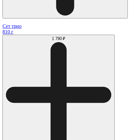
Сет трио
810 г
1 790 ₽