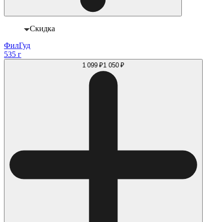
Скидка
ФилГуд
535 г
1 099 ₽
1 050 ₽