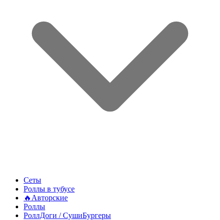
Сеты
Роллы в тубусе
🔥Авторские
Роллы
РоллДоги / СушиБургеры