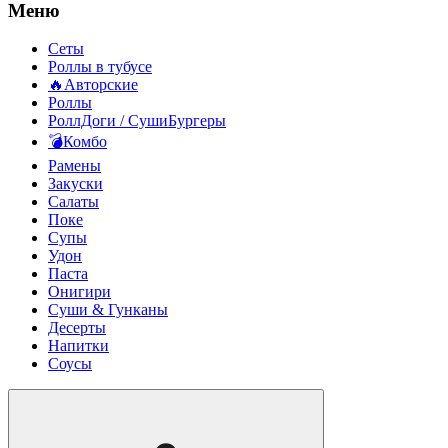
Меню
Сеты
Роллы в тубусе
🔥Авторские
Роллы
РоллДоги / СушиБургеры
💣Комбо
Рамены
Закуски
Салаты
Поке
Супы
Удон
Паста
Онигири
Суши & Гунканы
Десерты
Напитки
Соусы