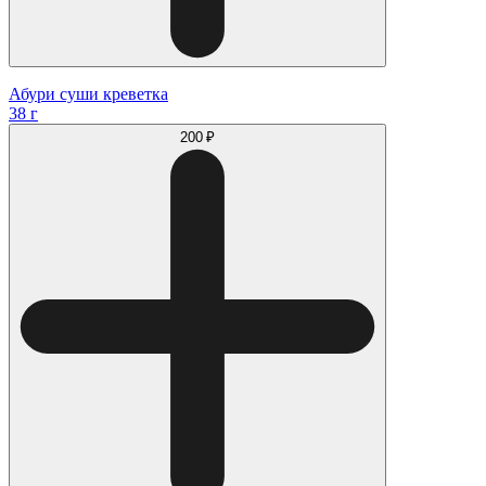
Абури суши креветка
38 г
200 ₽