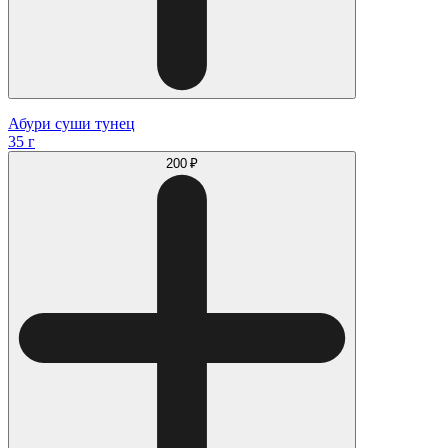
Абури суши тунец
35 г
200 ₽