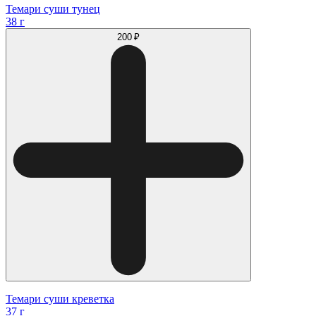
Темари суши тунец
38 г
200 ₽
Темари суши креветка
37 г