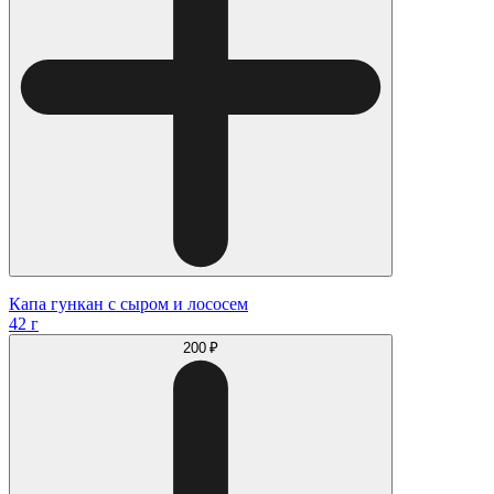
Капа гункан с сыром и лососем
42 г
200 ₽