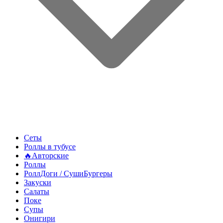
Сеты
Роллы в тубусе
🔥Авторские
Роллы
РоллДоги / СушиБургеры
Закуски
Салаты
Поке
Супы
Онигири