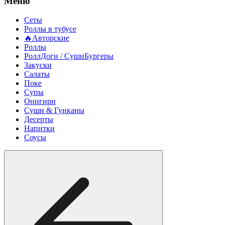
Меню
Сеты
Роллы в тубусе
🔥Авторские
Роллы
РоллДоги / СушиБургеры
Закуски
Салаты
Поке
Супы
Онигири
Суши & Гунканы
Десерты
Напитки
Соусы