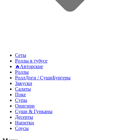
Сеты
Роллы в тубусе
🔥Авторские
Роллы
РоллДоги / СушиБургеры
Закуски
Салаты
Поке
Супы
Онигири
Суши & Гунканы
Десерты
Напитки
Соусы