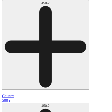
450 ₽
Сансет
500 г
450 ₽