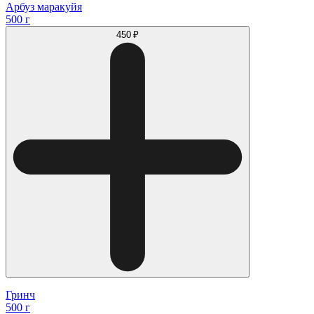
Арбуз маракуйя
500 г
450 ₽
Гринч
500 г