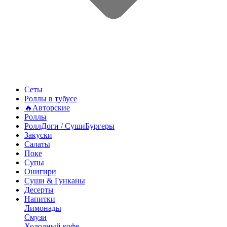
Сеты
Роллы в тубусе
🔥Авторские
Роллы
РоллДоги / СушиБургеры
Закуски
Салаты
Поке
Супы
Онигири
Суши & Гунканы
Десерты
Напитки
Лимонады
Смузи
Холодный кофе