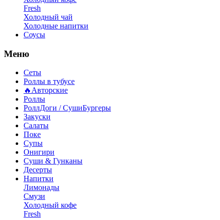
Fresh
Холодный чай
Холодные напитки
Соусы
Меню
Сеты
Роллы в тубусе
🔥Авторские
Роллы
РоллДоги / СушиБургеры
Закуски
Салаты
Поке
Супы
Онигири
Суши & Гунканы
Десерты
Напитки
Лимонады
Смузи
Холодный кофе
Fresh