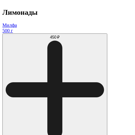
Лимонады
Милфа
500 г
450 ₽