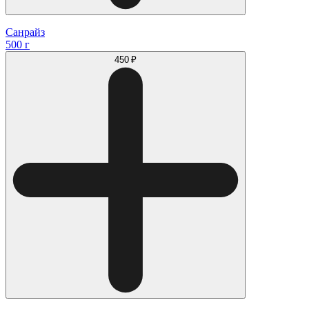
Санрайз
500 г
450 ₽