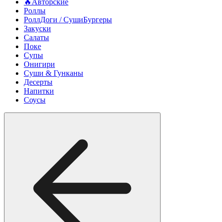
🔥Авторские
Роллы
РоллДоги / СушиБургеры
Закуски
Салаты
Поке
Супы
Онигири
Суши & Гунканы
Десерты
Напитки
Соусы