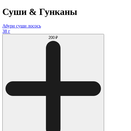
Суши & Гунканы
Абури суши лосось
38 г
200 ₽