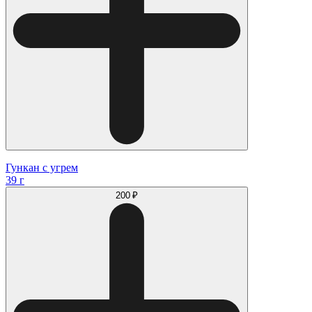
Гункан с угрем
39 г
200 ₽