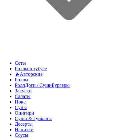
Сеты
Роллы в тубусе
🔥Авторские
Роллы
РоллДоги / СушиБургеры
Закуски
Салаты
Поке
Супы
Онигири
Суши & Гунканы
Десерты
Напитки
Соусы