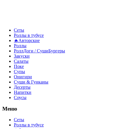
Сеты
Роллы в тубусе
🔥Авторские
Роллы
РоллДоги / СушиБургеры
Закуски
Салаты
Поке
Супы
Онигири
Суши & Гунканы
Десерты
Напитки
Соусы
Меню
Сеты
Роллы в тубусе