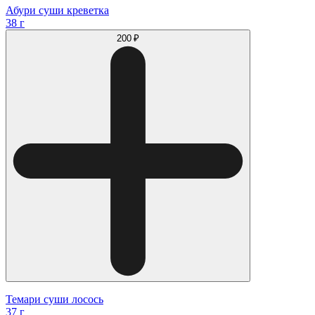
Абури суши креветка
38 г
200 ₽
Темари суши лосось
37 г