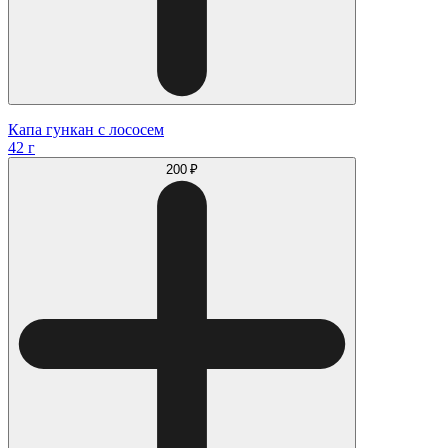
Капа гункан с лососем
42 г
200 ₽