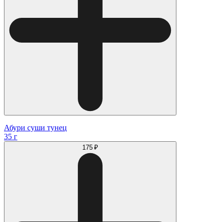
Абури суши тунец
35 г
175 ₽