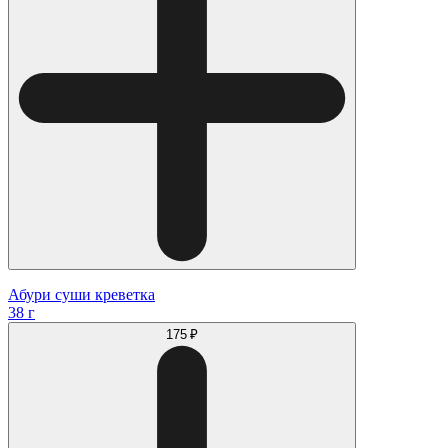
Абури суши креветка
38 г
175 ₽