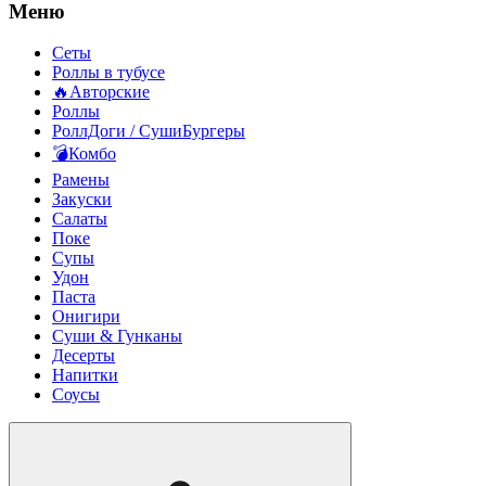
Меню
Сеты
Роллы в тубусе
🔥Авторские
Роллы
РоллДоги / СушиБургеры
💣Комбо
Рамены
Закуски
Салаты
Поке
Супы
Удон
Паста
Онигири
Суши & Гунканы
Десерты
Напитки
Соусы