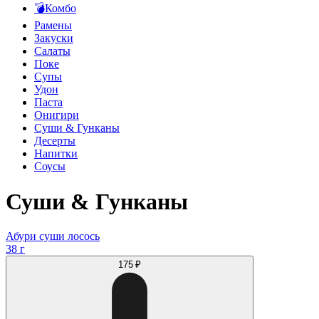
💣Комбо
Рамены
Закуски
Салаты
Поке
Супы
Удон
Паста
Онигири
Суши & Гунканы
Десерты
Напитки
Соусы
Суши & Гунканы
Абури суши лосось
38 г
175 ₽