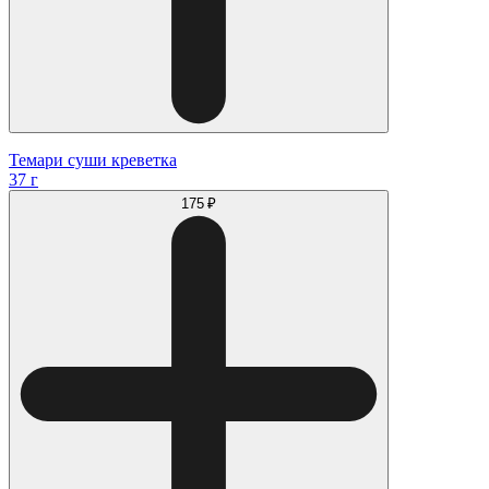
Темари суши креветка
37 г
175 ₽