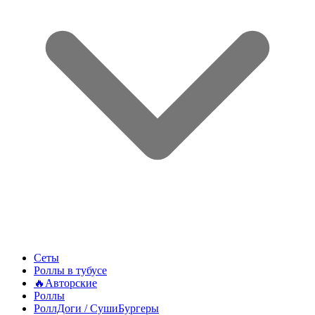
Сеты
Роллы в тубусе
🔥Авторские
Роллы
РоллДоги / СушиБургеры