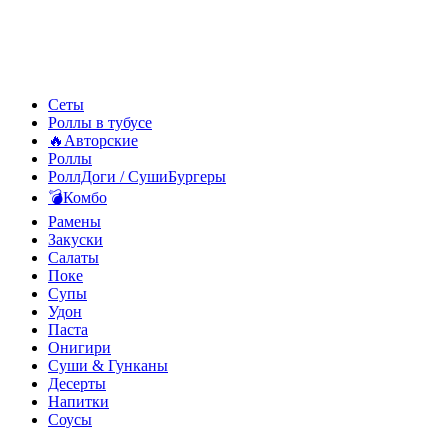
Сеты
Роллы в тубусе
🔥Авторские
Роллы
РоллДоги / СушиБургеры
💣Комбо
Рамены
Закуски
Салаты
Поке
Супы
Удон
Паста
Онигири
Суши & Гунканы
Десерты
Напитки
Соусы