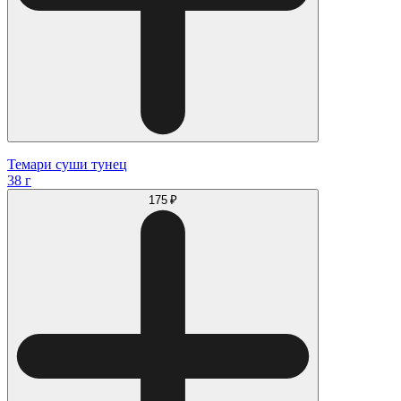
Темари суши тунец
38 г
175 ₽