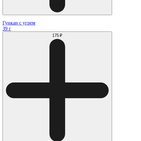
Гункан с угрем
39 г
175 ₽