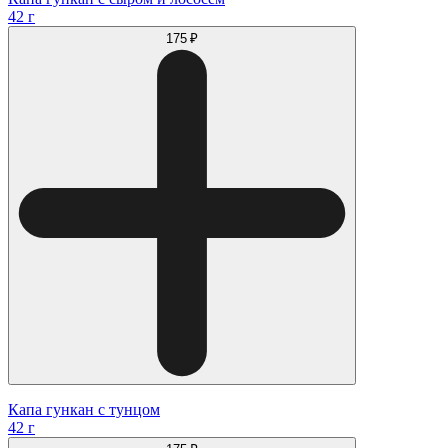
42 г
175 ₽
Капа гункан с тунцом
42 г