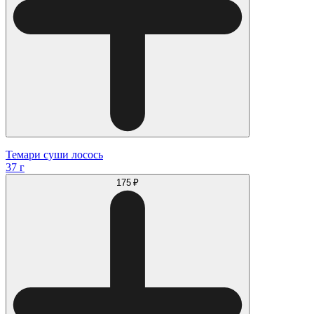
Темари суши лосось
37 г
175 ₽