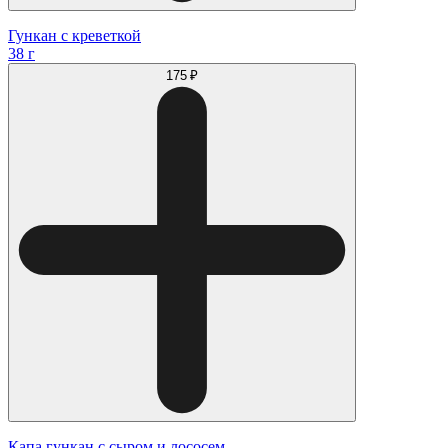
Гункан с креветкой
38 г
175 ₽
Капа гункан с сыром и лососем