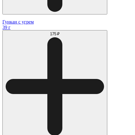
Гункан с угрем
39 г
175 ₽