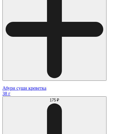
Абури суши креветка
38 г
175 ₽