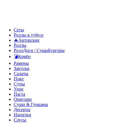
Сеты
Роллы в тубусе
🔥Авторские
Роллы
РоллДоги / СушиБургеры
💣Комбо
Рамены
Закуски
Салаты
Поке
Супы
Удон
Паста
Онигири
Суши & Гунканы
Десерты
Напитки
Соусы