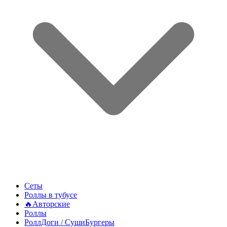
Сеты
Роллы в тубусе
🔥Авторские
Роллы
РоллДоги / СушиБургеры