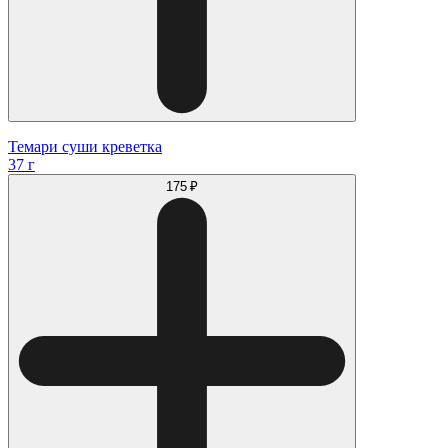
Темари суши креветка
37 г
175 ₽