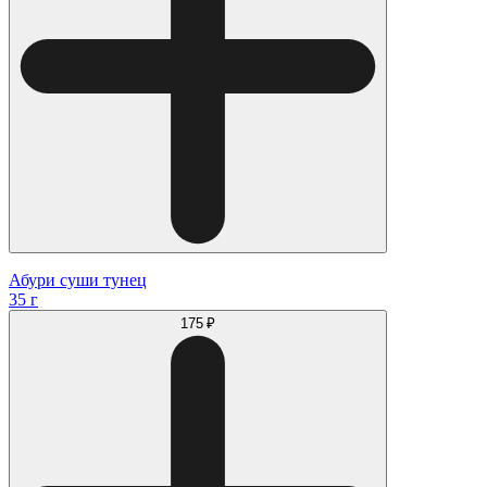
Абури суши тунец
35 г
175 ₽