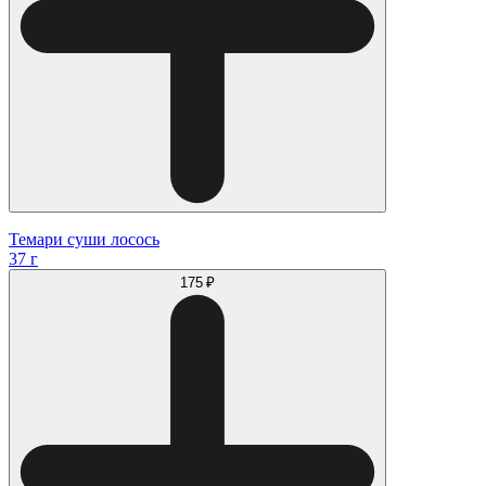
Темари суши лосось
37 г
175 ₽