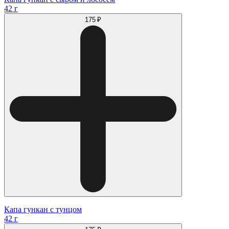
42 г
175 ₽
Капа гункан с тунцом
42 г