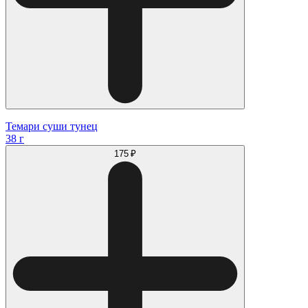
Темари суши тунец
38 г
175 ₽