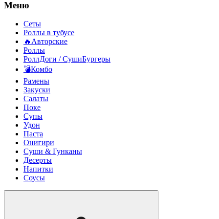
Меню
Сеты
Роллы в тубусе
🔥Авторские
Роллы
РоллДоги / СушиБургеры
💣Комбо
Рамены
Закуски
Салаты
Поке
Супы
Удон
Паста
Онигири
Суши & Гунканы
Десерты
Напитки
Соусы