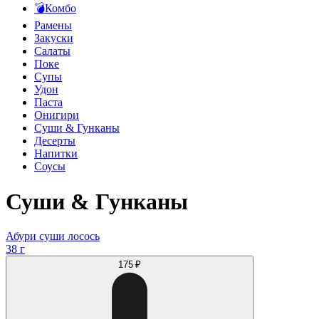
💣Комбо
Рамены
Закуски
Салаты
Поке
Супы
Удон
Паста
Онигири
Суши & Гунканы
Десерты
Напитки
Соусы
Суши & Гунканы
Абури суши лосось
38 г
175 ₽