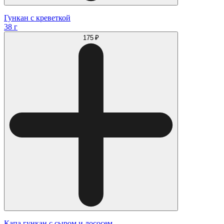
Гункан с креветкой
38 г
175 ₽
Капа гункан с сыром и лососем