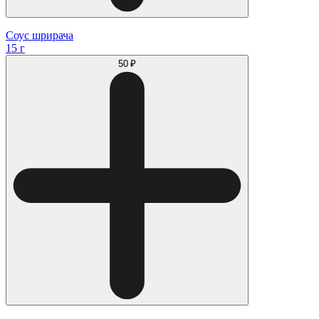
Соус шрирача
15 г
50 ₽