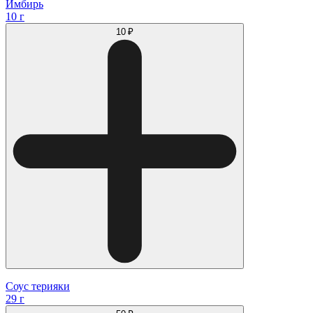
Имбирь
10 г
10 ₽
Соус терияки
29 г