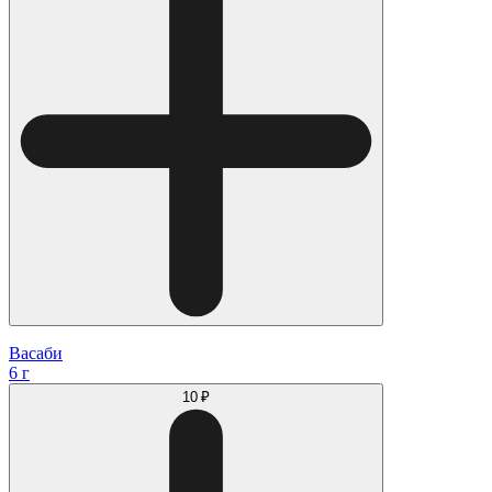
Васаби
6 г
10 ₽