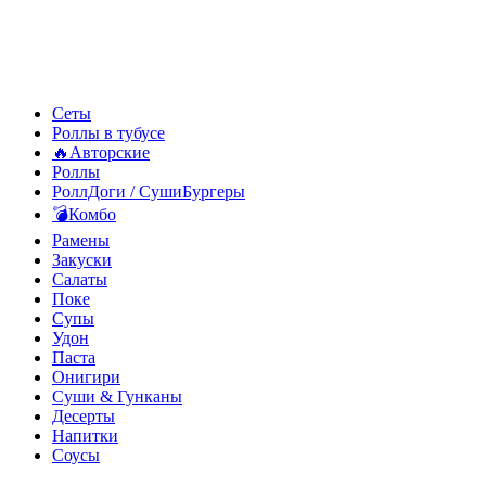
Сеты
Роллы в тубусе
🔥Авторские
Роллы
РоллДоги / СушиБургеры
💣Комбо
Рамены
Закуски
Салаты
Поке
Супы
Удон
Паста
Онигири
Суши & Гунканы
Десерты
Напитки
Соусы