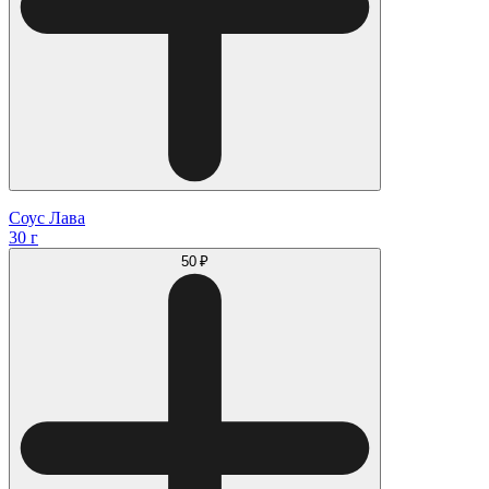
Соус Лава
30 г
50 ₽