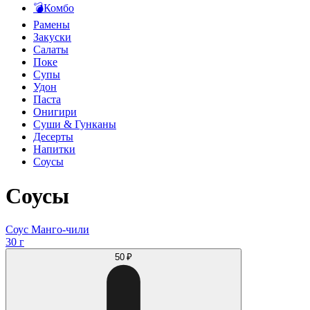
💣Комбо
Рамены
Закуски
Салаты
Поке
Супы
Удон
Паста
Онигири
Суши & Гунканы
Десерты
Напитки
Соусы
Соусы
Соус Манго-чили
30 г
50 ₽