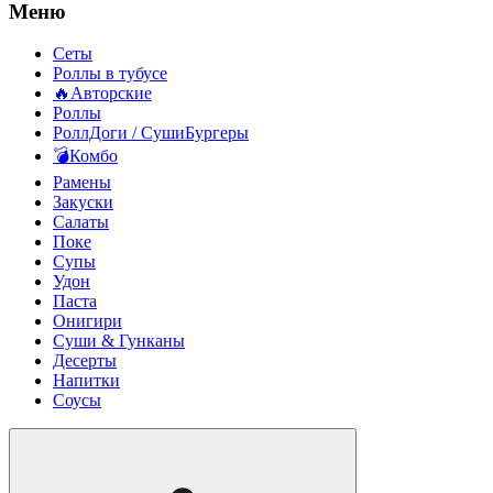
Меню
Сеты
Роллы в тубусе
🔥Авторские
Роллы
РоллДоги / СушиБургеры
💣Комбо
Рамены
Закуски
Салаты
Поке
Супы
Удон
Паста
Онигири
Суши & Гунканы
Десерты
Напитки
Соусы