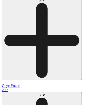
50 ₽
Соус Унаги
29 г
50 ₽