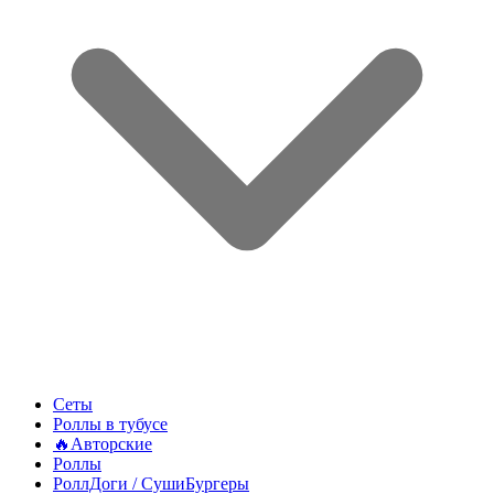
Сеты
Роллы в тубусе
🔥Авторские
Роллы
РоллДоги / СушиБургеры