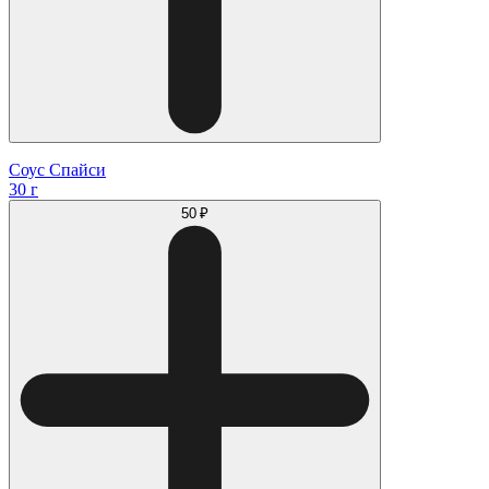
Соус Спайси
30 г
50 ₽