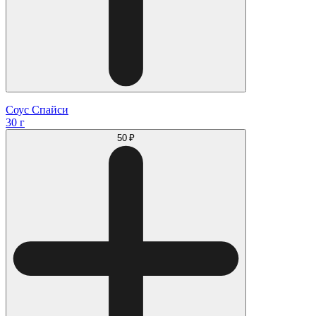
Соус Спайси
30 г
50 ₽