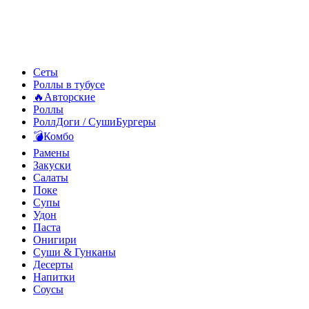
Сеты
Роллы в тубусе
🔥Авторские
Роллы
РоллДоги / СушиБургеры
💣Комбо
Рамены
Закуски
Салаты
Поке
Супы
Удон
Паста
Онигири
Суши & Гунканы
Десерты
Напитки
Соусы