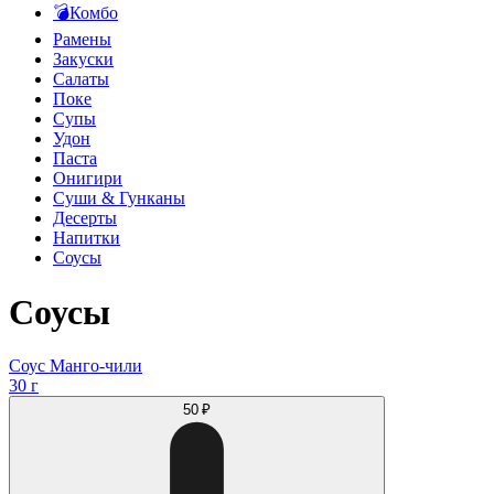
💣Комбо
Рамены
Закуски
Салаты
Поке
Супы
Удон
Паста
Онигири
Суши & Гунканы
Десерты
Напитки
Соусы
Соусы
Соус Манго-чили
30 г
50 ₽