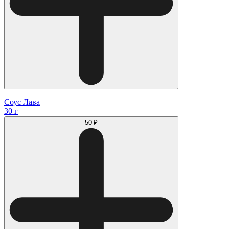
Соус Лава
30 г
50 ₽