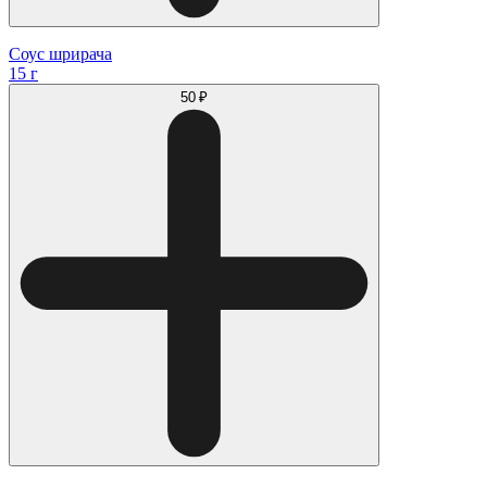
Соус шрирача
15 г
50 ₽