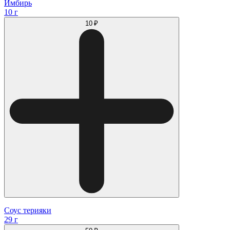
Имбирь
10 г
10 ₽
Соус терияки
29 г