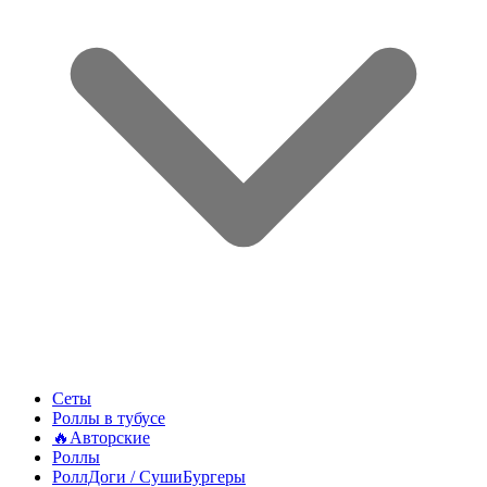
Сеты
Роллы в тубусе
🔥Авторские
Роллы
РоллДоги / СушиБургеры