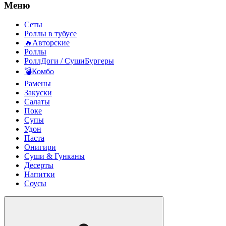
Меню
Сеты
Роллы в тубусе
🔥Авторские
Роллы
РоллДоги / СушиБургеры
💣Комбо
Рамены
Закуски
Салаты
Поке
Супы
Удон
Паста
Онигири
Суши & Гунканы
Десерты
Напитки
Соусы