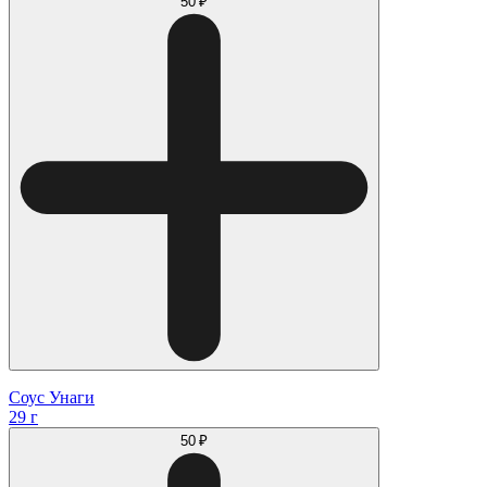
50 ₽
Соус Унаги
29 г
50 ₽