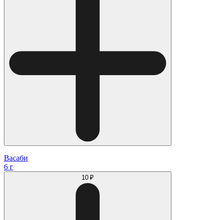
Васаби
6 г
10 ₽