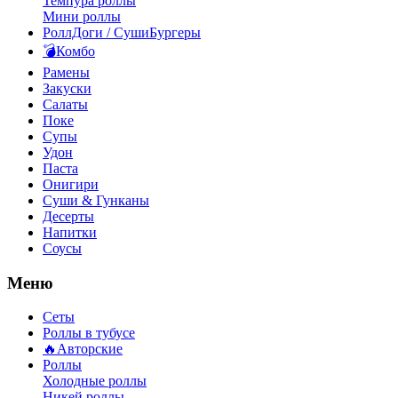
Темпура роллы
Мини роллы
РоллДоги / СушиБургеры
💣Комбо
Рамены
Закуски
Салаты
Поке
Супы
Удон
Паста
Онигири
Суши & Гунканы
Десерты
Напитки
Соусы
Меню
Сеты
Роллы в тубусе
🔥Авторские
Роллы
Холодные роллы
Никей роллы