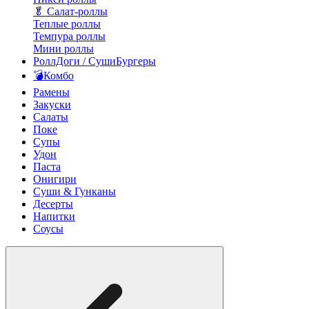
🥬 Салат-роллы
Теплые роллы
Темпура роллы
Мини роллы
РоллДоги / СушиБургеры
💣Комбо
Рамены
Закуски
Салаты
Поке
Супы
Удон
Паста
Онигири
Суши & Гунканы
Десерты
Напитки
Соусы