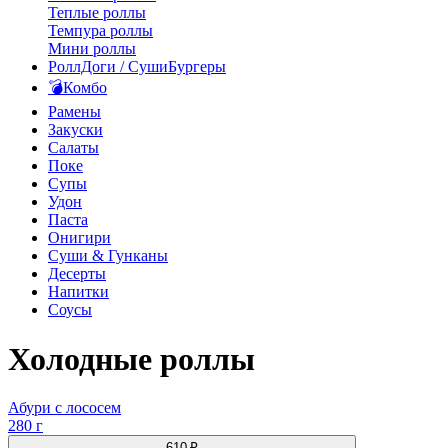
Теплые роллы
Темпура роллы
Мини роллы
РоллДоги / СушиБургеры
💣Комбо
Рамены
Закуски
Салаты
Поке
Супы
Удон
Паста
Онигири
Суши & Гунканы
Десерты
Напитки
Соусы
Холодные роллы
Абури с лососем
280 г
610 ₽