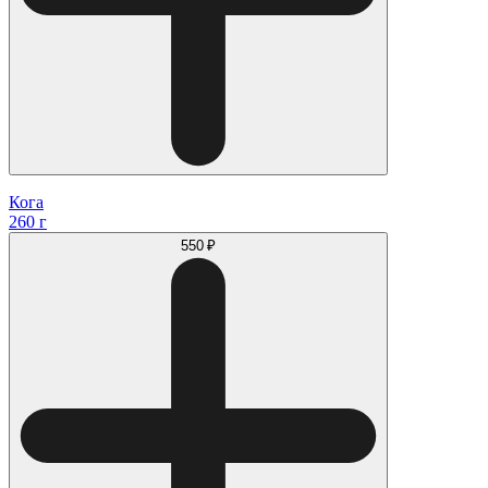
Кога
260 г
550 ₽