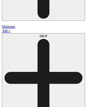
Майами
308 г
680 ₽