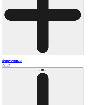
Фирменный
275 г
710 ₽