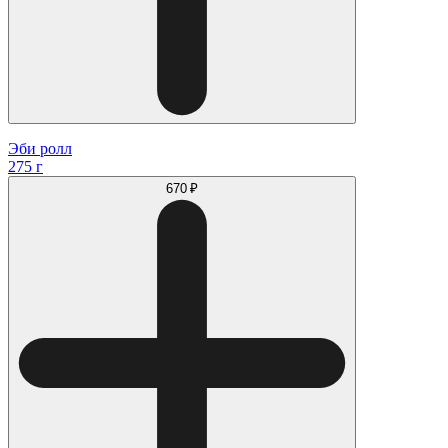
Эби ролл
275 г
670 ₽