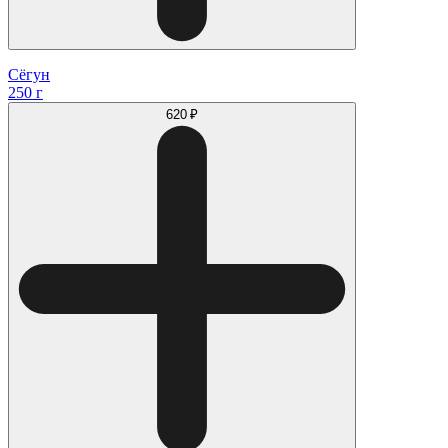
Сёгун
250 г
620 ₽