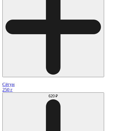
Сёгун
250 г
620 ₽