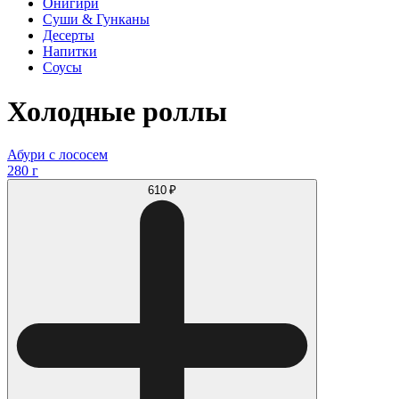
Онигири
Суши & Гунканы
Десерты
Напитки
Соусы
Холодные роллы
Абури с лососем
280 г
610 ₽