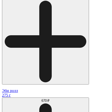
Эби ролл
275 г
670 ₽