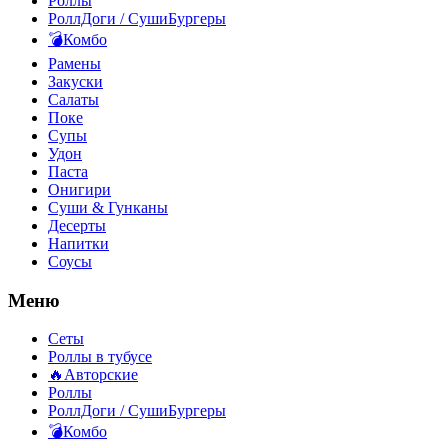
Роллы
РоллДоги / СушиБургеры
💣Комбо
Рамены
Закуски
Салаты
Поке
Супы
Удон
Паста
Онигири
Суши & Гунканы
Десерты
Напитки
Соусы
Меню
Сеты
Роллы в тубусе
🔥Авторские
Роллы
РоллДоги / СушиБургеры
💣Комбо