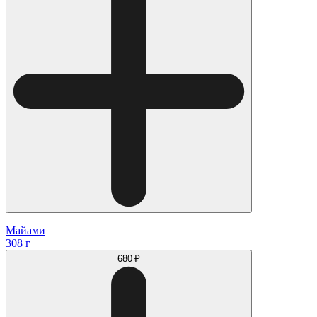
Майами
308 г
680 ₽