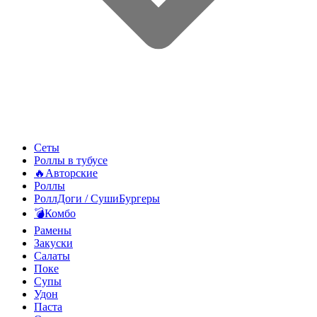
Сеты
Роллы в тубусе
🔥Авторские
Роллы
РоллДоги / СушиБургеры
💣Комбо
Рамены
Закуски
Салаты
Поке
Супы
Удон
Паста