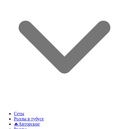
Сеты
Роллы в тубусе
🔥Авторские