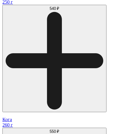
250 г
540 ₽
Кога
260 г
550 ₽