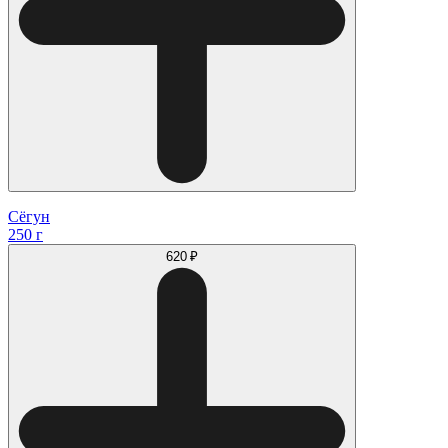
Сёгун
250 г
620 ₽