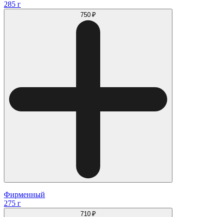
285 г
750 ₽
Фирменный
275 г
710 ₽