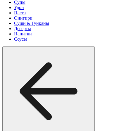
Супы
Удон
Паста
Онигири
Суши & Гунканы
Десерты
Напитки
Соусы