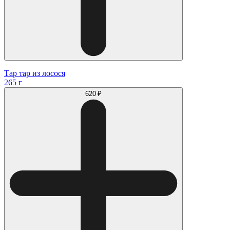
Тар тар из лосося
265 г
620 ₽