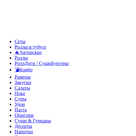
Сеты
Роллы в тубусе
🔥Авторские
Роллы
РоллДоги / СушиБургеры
💣Комбо
Рамены
Закуски
Салаты
Поке
Супы
Удон
Паста
Онигири
Суши & Гунканы
Десерты
Напитки