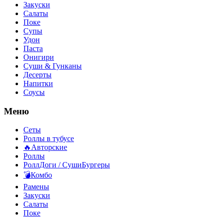
Закуски
Салаты
Поке
Супы
Удон
Паста
Онигири
Суши & Гунканы
Десерты
Напитки
Соусы
Меню
Сеты
Роллы в тубусе
🔥Авторские
Роллы
РоллДоги / СушиБургеры
💣Комбо
Рамены
Закуски
Салаты
Поке