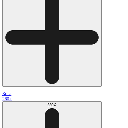
Кога
260 г
550 ₽