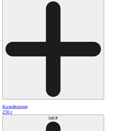
Калифорния
250 г
540 ₽