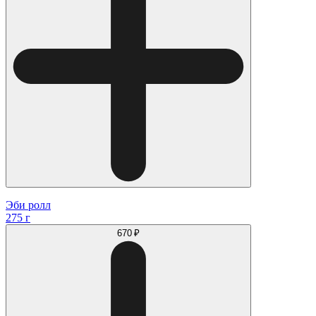
Эби ролл
275 г
670 ₽