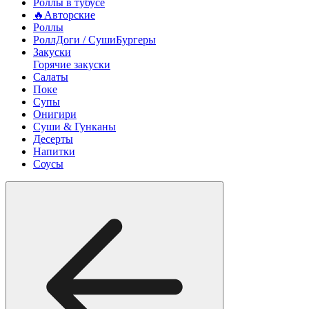
Роллы в тубусе
🔥Авторские
Роллы
РоллДоги / СушиБургеры
Закуски
Горячие закуски
Салаты
Поке
Супы
Онигири
Суши & Гунканы
Десерты
Напитки
Соусы