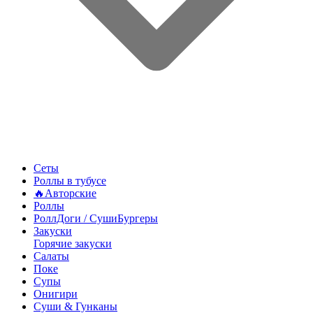
Сеты
Роллы в тубусе
🔥Авторские
Роллы
РоллДоги / СушиБургеры
Закуски
Горячие закуски
Салаты
Поке
Супы
Онигири
Суши & Гунканы