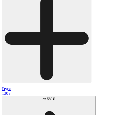
Гедза
130 г
от
580 ₽