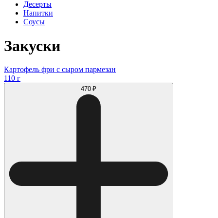
Десерты
Напитки
Соусы
Закуски
Картофель фри с сыром пармезан
110 г
470 ₽