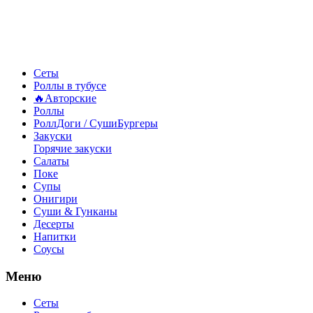
Сеты
Роллы в тубусе
🔥Авторские
Роллы
РоллДоги / СушиБургеры
Закуски
Горячие закуски
Салаты
Поке
Супы
Онигири
Суши & Гунканы
Десерты
Напитки
Соусы
Меню
Сеты