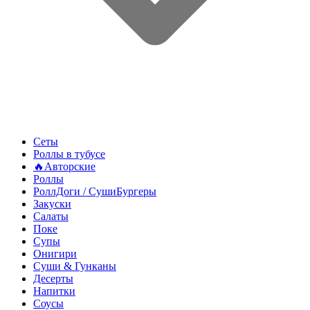
Сеты
Роллы в тубусе
🔥Авторские
Роллы
РоллДоги / СушиБургеры
Закуски
Салаты
Поке
Супы
Онигири
Суши & Гунканы
Десерты
Напитки
Соусы