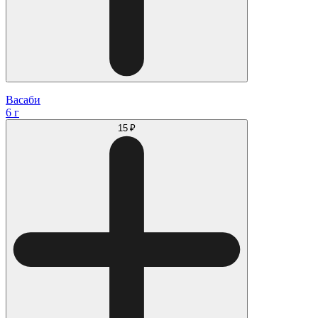
Васаби
6 г
15 ₽