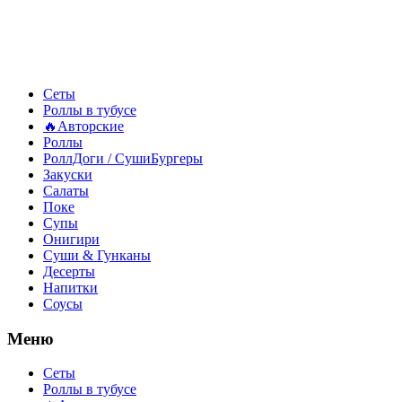
Сеты
Роллы в тубусе
🔥Авторские
Роллы
РоллДоги / СушиБургеры
Закуски
Салаты
Поке
Супы
Онигири
Суши & Гунканы
Десерты
Напитки
Соусы
Меню
Сеты
Роллы в тубусе