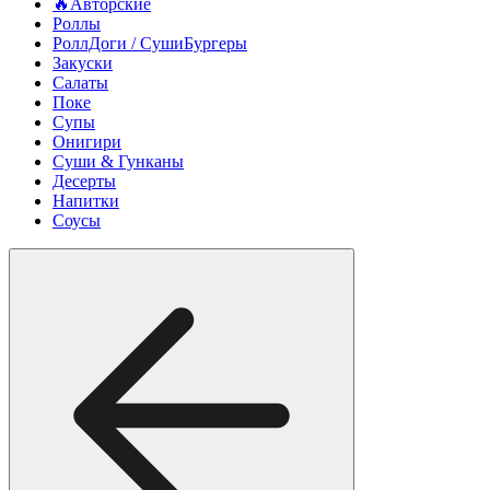
🔥Авторские
Роллы
РоллДоги / СушиБургеры
Закуски
Салаты
Поке
Супы
Онигири
Суши & Гунканы
Десерты
Напитки
Соусы