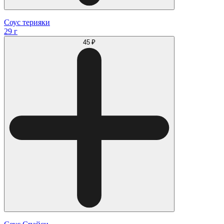
Соус терияки
29 г
45 ₽