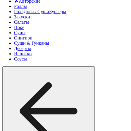
🔥Авторские
Роллы
РоллДоги / СушиБургеры
Закуски
Салаты
Поке
Супы
Онигири
Суши & Гунканы
Десерты
Напитки
Соусы