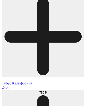
Тубус Калифорния
240 г
750 ₽