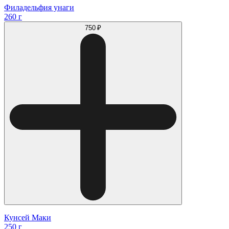
Филадельфия унаги
260 г
750 ₽
Кунсей Маки
250 г