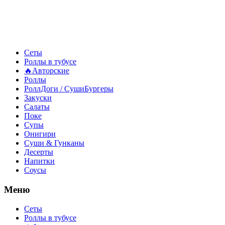
Сеты
Роллы в тубусе
🔥Авторские
Роллы
РоллДоги / СушиБургеры
Закуски
Салаты
Поке
Супы
Онигири
Суши & Гунканы
Десерты
Напитки
Соусы
Меню
Сеты
Роллы в тубусе