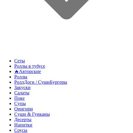
Сеты
Роллы в тубусе
🔥Авторские
Роллы
РоллДоги / СушиБургеры
Закуски
Салаты
Поке
Супы
Онигири
Суши & Гунканы
Десерты
Напитки
Соусы