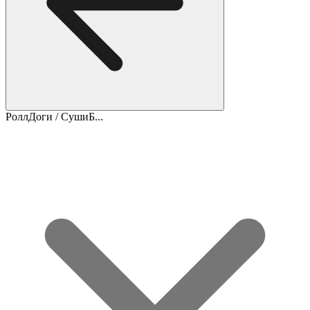
РоллДоги / СушиБ...