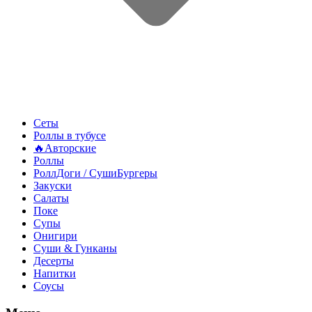
Сеты
Роллы в тубусе
🔥Авторские
Роллы
РоллДоги / СушиБургеры
Закуски
Салаты
Поке
Супы
Онигири
Суши & Гунканы
Десерты
Напитки
Соусы