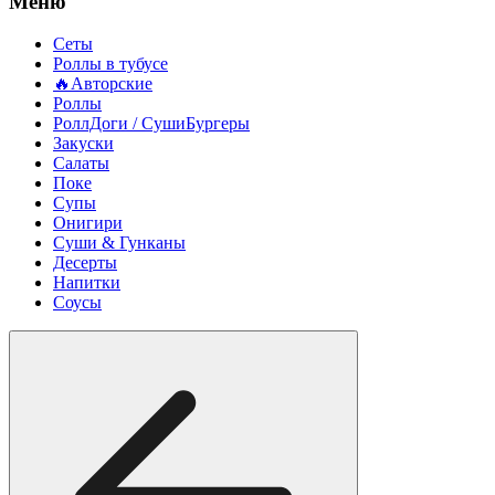
Меню
Сеты
Роллы в тубусе
🔥Авторские
Роллы
РоллДоги / СушиБургеры
Закуски
Салаты
Поке
Супы
Онигири
Суши & Гунканы
Десерты
Напитки
Соусы