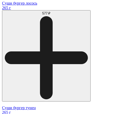
Суши бургер лосось
265 г
577 ₽
Суши бургер тунец
265 г