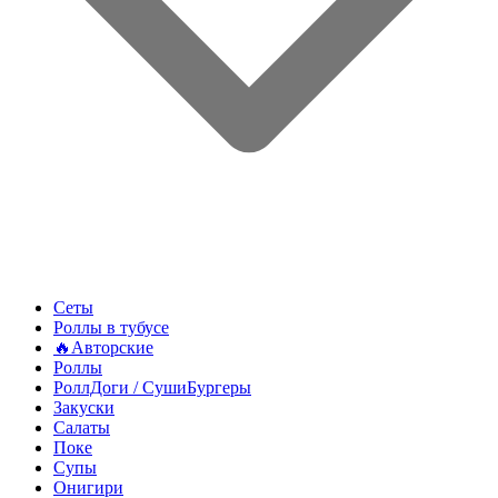
Сеты
Роллы в тубусе
🔥Авторские
Роллы
РоллДоги / СушиБургеры
Закуски
Салаты
Поке
Супы
Онигири