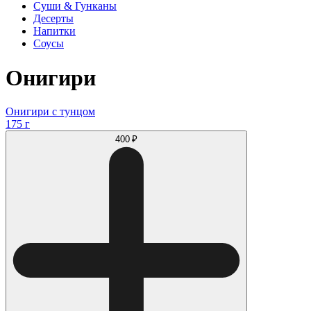
Суши & Гунканы
Десерты
Напитки
Соусы
Онигири
Онигири с тунцом
175 г
400 ₽