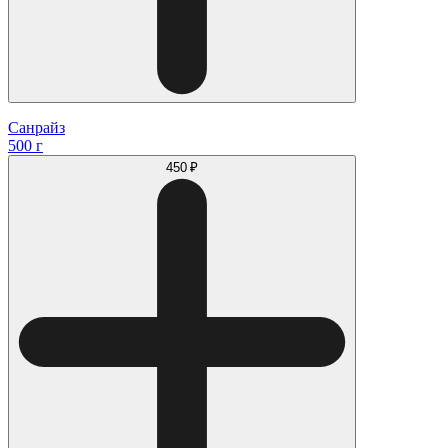
Санрайз
500 г
450 ₽