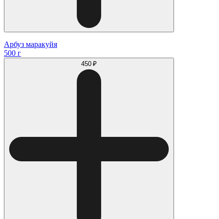
Арбуз маракуйя
500 г
450 ₽