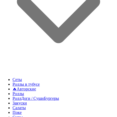
Сеты
Роллы в тубусе
🔥Авторские
Роллы
РоллДоги / СушиБургеры
Закуски
Салаты
Поке