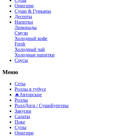
Супы
Онигири
Суши & Гунканы
Десерты
Напитки
Лимонады
Смузи
Холодный кофе
Fresh
Холодный чай
Холодные напитки
Соусы
Меню
Сеты
Роллы в тубусе
🔥Авторские
Роллы
РоллДоги / СушиБургеры
Закуски
Салаты
Поке
Супы
Онигири