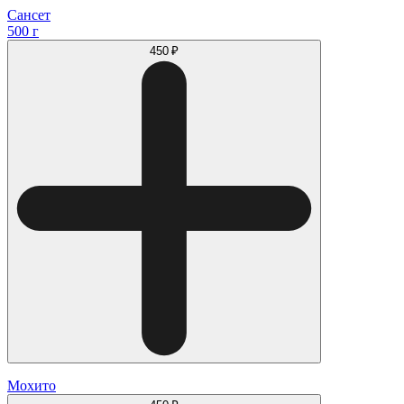
Сансет
500 г
450 ₽
Мохито