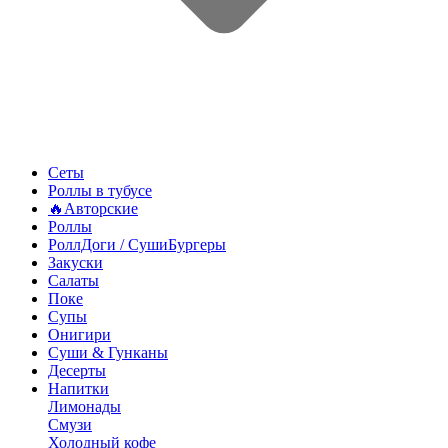
Сеты
Роллы в тубусе
🔥Авторские
Роллы
РоллДоги / СушиБургеры
Закуски
Салаты
Поке
Супы
Онигири
Суши & Гунканы
Десерты
Напитки
Лимонады
Смузи
Холодный кофе