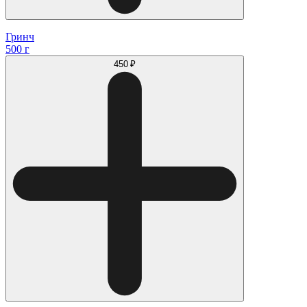
Гринч
500 г
450 ₽