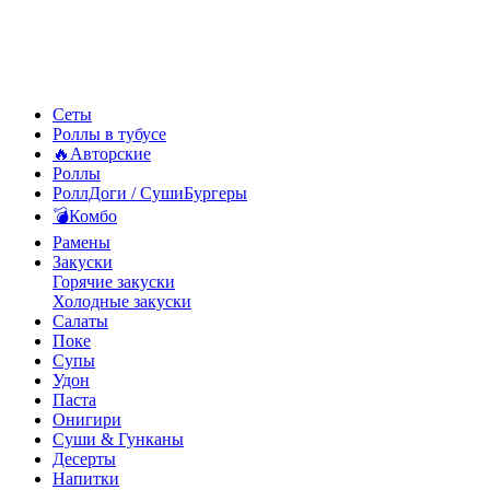
Сеты
Роллы в тубусе
🔥Авторские
Роллы
РоллДоги / СушиБургеры
💣Комбо
Рамены
Закуски
Горячие закуски
Холодные закуски
Салаты
Поке
Супы
Удон
Паста
Онигири
Суши & Гунканы
Десерты
Напитки