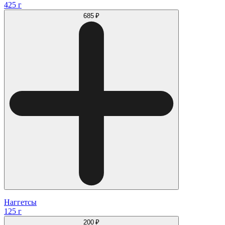
425 г
685 ₽
Наггетсы
125 г
200 ₽