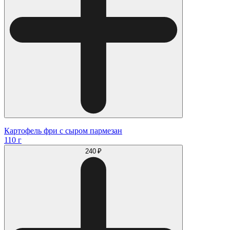
Картофель фри с сыром пармезан
110 г
240 ₽