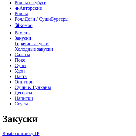
Роллы в тубусе
🔥Авторские
Роллы
РоллДоги / СушиБургеры
💣Комбо
Рамены
Закуски
Горячие закуски
Холодные закуски
Салаты
Поке
Супы
Удон
Паста
Онигири
Суши & Гунканы
Десерты
Напитки
Соусы
Закуски
Комбо к пивку 🍺