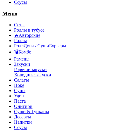
Соусы
Меню
Сеты
Роллы в тубусе
🔥Авторские
Роллы
РоллДоги / СушиБургеры
💣Комбо
Рамены
Закуски
Горячие закуски
Холодные закуски
Салаты
Поке
Супы
Удон
Паста
Онигири
Суши & Гунканы
Десерты
Напитки
Соусы