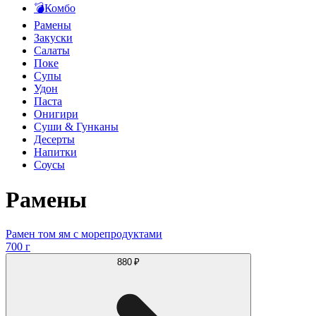
💣Комбо
Рамены
Закуски
Салаты
Поке
Супы
Удон
Паста
Онигири
Суши & Гунканы
Десерты
Напитки
Соусы
Рамены
Рамен том ям с морепродуктами
700 г
880 ₽