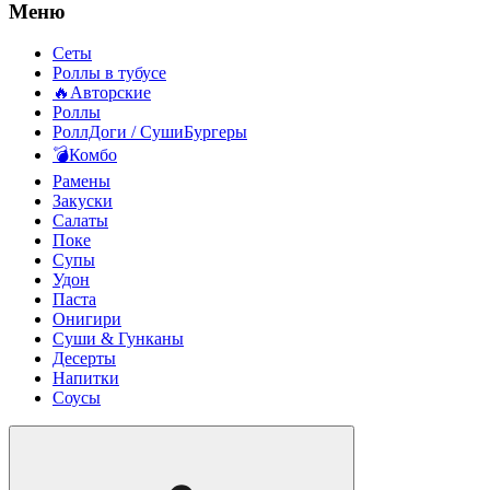
Меню
Сеты
Роллы в тубусе
🔥Авторские
Роллы
РоллДоги / СушиБургеры
💣Комбо
Рамены
Закуски
Салаты
Поке
Супы
Удон
Паста
Онигири
Суши & Гунканы
Десерты
Напитки
Соусы