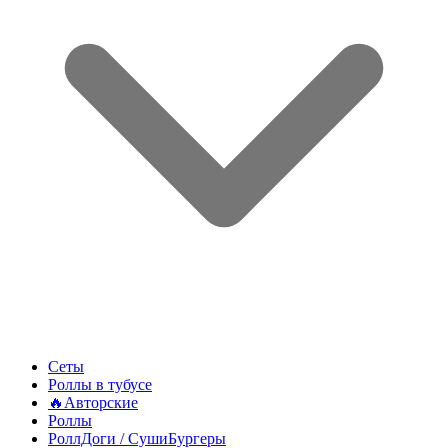
Сеты
Роллы в тубусе
🔥Авторские
Роллы
РоллДоги / СушиБургеры