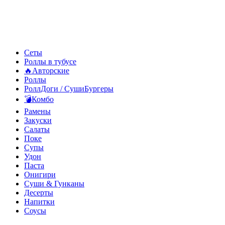
Сеты
Роллы в тубусе
🔥Авторские
Роллы
РоллДоги / СушиБургеры
💣Комбо
Рамены
Закуски
Салаты
Поке
Супы
Удон
Паста
Онигири
Суши & Гунканы
Десерты
Напитки
Соусы