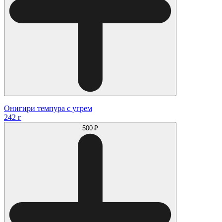
Онигири темпура с угрем
242 г
500 ₽