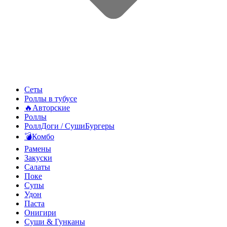
Сеты
Роллы в тубусе
🔥Авторские
Роллы
РоллДоги / СушиБургеры
💣Комбо
Рамены
Закуски
Салаты
Поке
Супы
Удон
Паста
Онигири
Суши & Гунканы