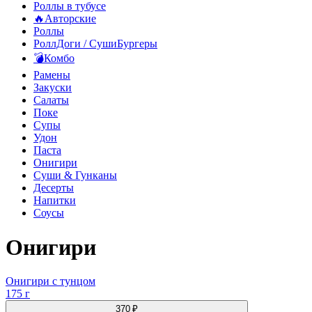
Роллы в тубусе
🔥Авторские
Роллы
РоллДоги / СушиБургеры
💣Комбо
Рамены
Закуски
Салаты
Поке
Супы
Удон
Паста
Онигири
Суши & Гунканы
Десерты
Напитки
Соусы
Онигири
Онигири с тунцом
175 г
370 ₽