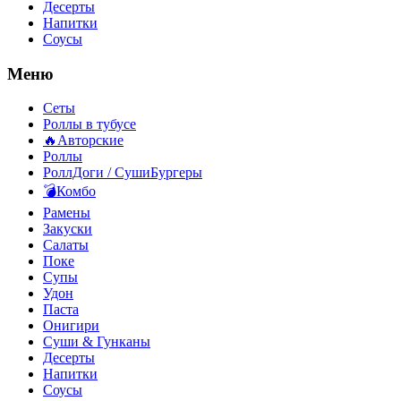
Десерты
Напитки
Соусы
Меню
Сеты
Роллы в тубусе
🔥Авторские
Роллы
РоллДоги / СушиБургеры
💣Комбо
Рамены
Закуски
Салаты
Поке
Супы
Удон
Паста
Онигири
Суши & Гунканы
Десерты
Напитки
Соусы