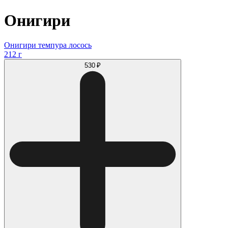
Онигири
Онигири темпура лосось
212 г
530 ₽