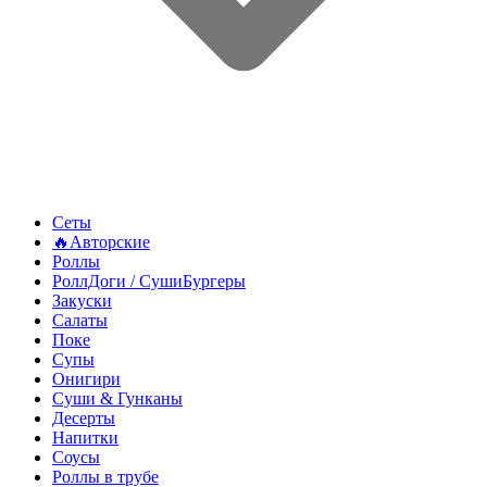
Сеты
🔥Авторские
Роллы
РоллДоги / СушиБургеры
Закуски
Салаты
Поке
Супы
Онигири
Суши & Гунканы
Десерты
Напитки
Соусы
Роллы в трубе