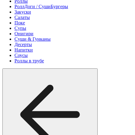
Роллы
РоллДоги / СушиБургеры
Закуски
Салаты
Поке
Супы
Онигири
Суши & Гунканы
Десерты
Напитки
Соусы
Роллы в трубе