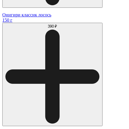
Онигири классик лосось
150 г
390 ₽