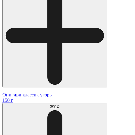
Онигири классик угорь
150 г
390 ₽