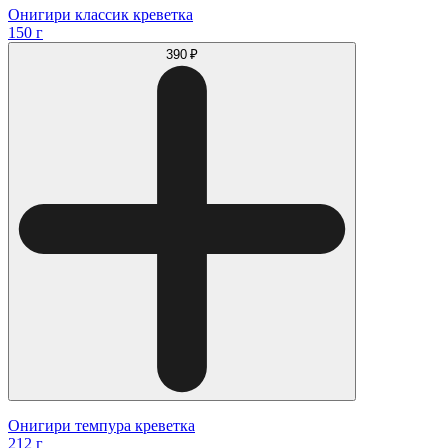
Онигири классик креветка
150 г
390 ₽
Онигири темпура креветка
212 г