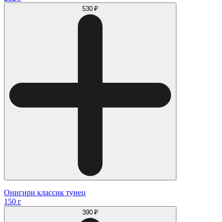
530 ₽
Онигири классик тунец
150 г
390 ₽