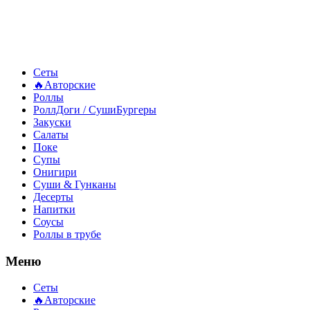
Сеты
🔥Авторские
Роллы
РоллДоги / СушиБургеры
Закуски
Салаты
Поке
Супы
Онигири
Суши & Гунканы
Десерты
Напитки
Соусы
Роллы в трубе
Меню
Сеты
🔥Авторские