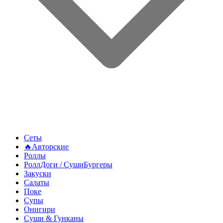
Сеты
🔥Авторские
Роллы
РоллДоги / СушиБургеры
Закуски
Салаты
Поке
Супы
Онигири
Суши & Гунканы