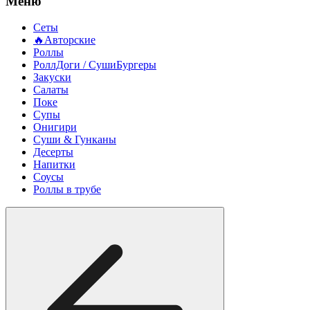
Меню
Сеты
🔥Авторские
Роллы
РоллДоги / СушиБургеры
Закуски
Салаты
Поке
Супы
Онигири
Суши & Гунканы
Десерты
Напитки
Соусы
Роллы в трубе