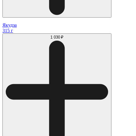
Якудза
315 г
1 030 ₽