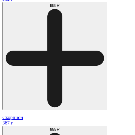
999 ₽
Скорпион
367 г
999 ₽