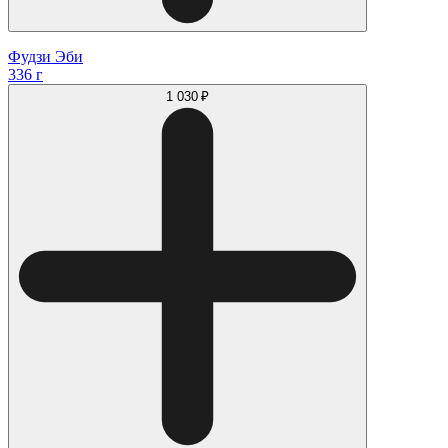
Фудзи Эби
336 г
1 030 ₽