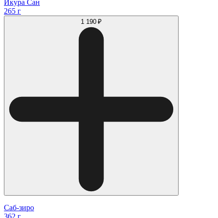
Икура Сан
265 г
1 190 ₽
Саб-зиро
362 г