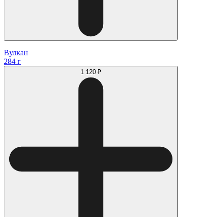
Вулкан
284 г
1 120 ₽