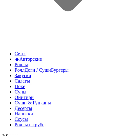
Сеты
🔥Авторские
Роллы
РоллДоги / СушиБургеры
Закуски
Салаты
Поке
Супы
Онигири
Суши & Гунканы
Десерты
Напитки
Соусы
Роллы в трубе