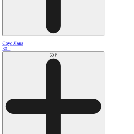
Соус Лава
30 г
50 ₽