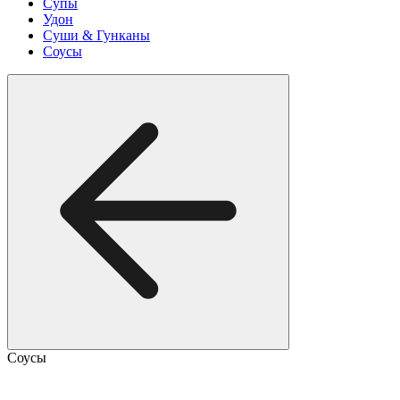
Супы
Удон
Суши & Гунканы
Соусы
Соусы