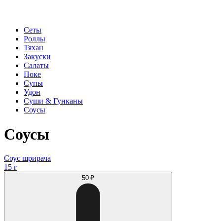
Сеты
Роллы
Тяхан
Закуски
Салаты
Поке
Супы
Удон
Суши & Гунканы
Соусы
Соусы
Соус шрирача
15 г
50 ₽