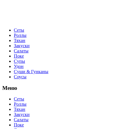
Сеты
Роллы
Тяхан
Закуски
Салаты
Поке
Супы
Удон
Суши & Гунканы
Соусы
Меню
Сеты
Роллы
Тяхан
Закуски
Салаты
Поке