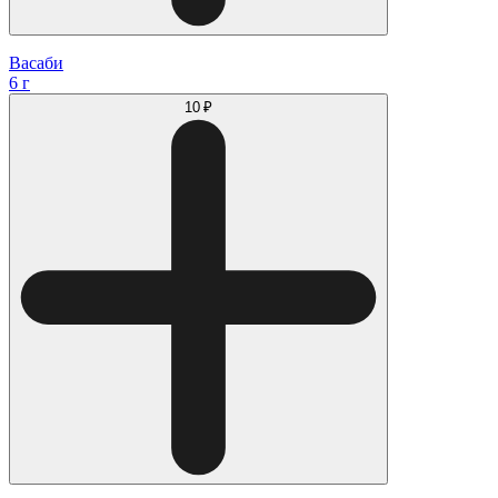
Васаби
6 г
10 ₽