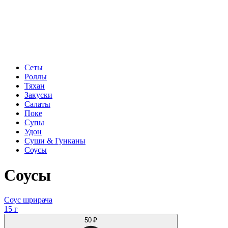
Сеты
Роллы
Тяхан
Закуски
Салаты
Поке
Супы
Удон
Суши & Гунканы
Соусы
Соусы
Соус шрирача
15 г
50 ₽