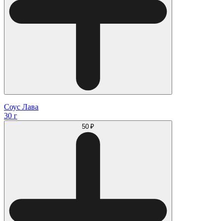
Соус Лава
30 г
50 ₽