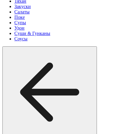
Тяхан
Закуски
Салаты
Поке
Супы
Удон
Суши & Гунканы
Соусы