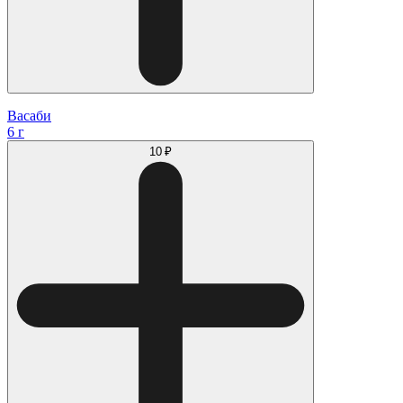
Васаби
6 г
10 ₽