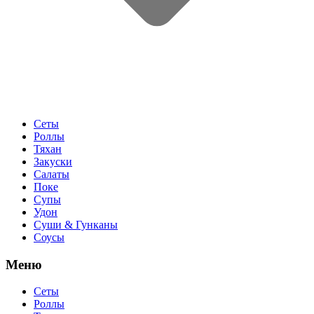
Сеты
Роллы
Тяхан
Закуски
Салаты
Поке
Супы
Удон
Суши & Гунканы
Соусы
Меню
Сеты
Роллы