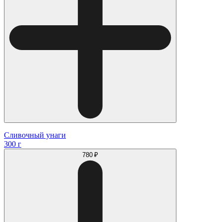
Сливочный унаги
300 г
780 ₽