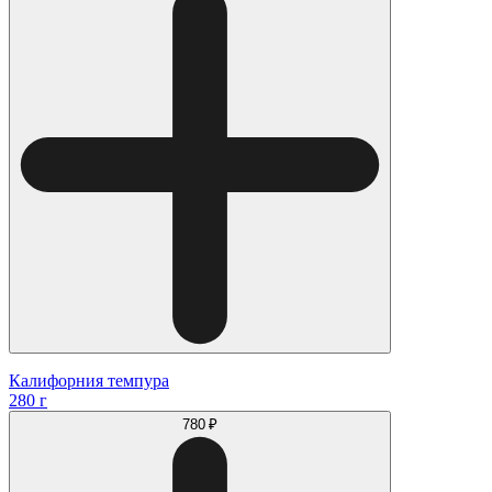
Калифорния темпура
280 г
780 ₽