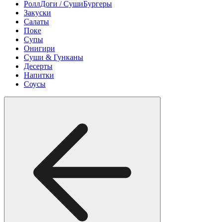
РоллДоги / СушиБургеры
Закуски
Салаты
Поке
Супы
Онигири
Суши & Гунканы
Десерты
Напитки
Соусы