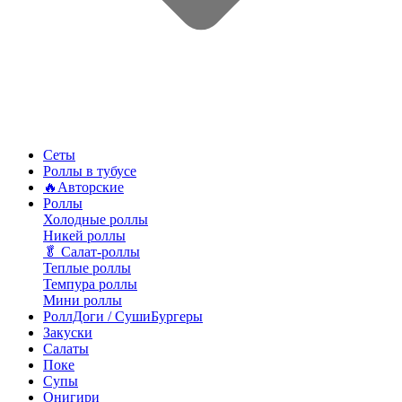
Сеты
Роллы в тубусе
🔥Авторские
Роллы
Холодные роллы
Никей роллы
🥬 Салат-роллы
Теплые роллы
Темпура роллы
Мини роллы
РоллДоги / СушиБургеры
Закуски
Салаты
Поке
Супы
Онигири