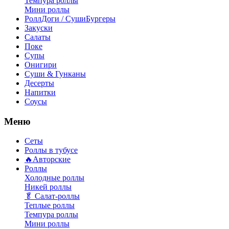
Темпура роллы
Мини роллы
РоллДоги / СушиБургеры
Закуски
Салаты
Поке
Супы
Онигири
Суши & Гунканы
Десерты
Напитки
Соусы
Меню
Сеты
Роллы в тубусе
🔥Авторские
Роллы
Холодные роллы
Никей роллы
🥬 Салат-роллы
Теплые роллы
Темпура роллы
Мини роллы