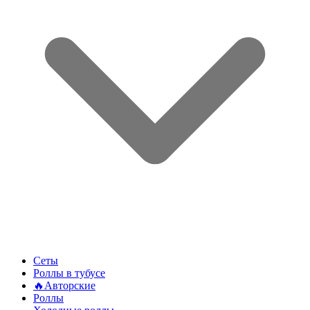
Сеты
Роллы в тубусе
🔥Авторские
Роллы