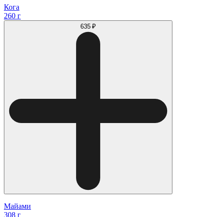
Кога
260 г
635 ₽
Майами
308 г