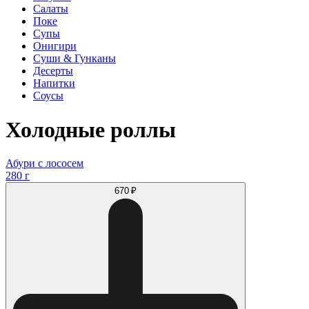
Салаты
Поке
Супы
Онигири
Суши & Гунканы
Десерты
Напитки
Соусы
Холодные роллы
Абури с лососем
280 г
670 ₽