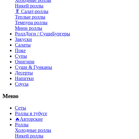
Холодные роллы
Никей роллы
🥬 Салат-роллы
Теплые роллы
Темпура роллы
Мини роллы
РоллДоги / СушиБургеры
Закуски
Салаты
Поке
Супы
Онигири
Суши & Гунканы
Десерты
Напитки
Соусы
Меню
Сеты
Роллы в тубусе
🔥Авторские
Роллы
Холодные роллы
Никей роллы