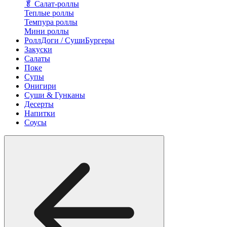
🥬 Салат-роллы
Теплые роллы
Темпура роллы
Мини роллы
РоллДоги / СушиБургеры
Закуски
Салаты
Поке
Супы
Онигири
Суши & Гунканы
Десерты
Напитки
Соусы