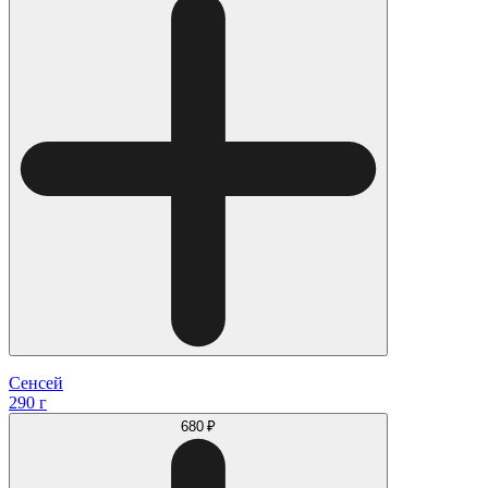
Сенсей
290 г
680 ₽