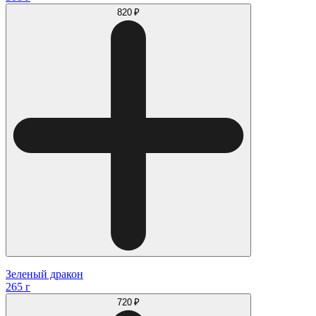
820 ₽
Зеленый дракон
265 г
720 ₽