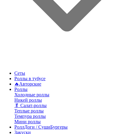
Сеты
Роллы в тубусе
🔥Авторские
Роллы
Холодные роллы
Никей роллы
🥬 Салат-роллы
Теплые роллы
Темпура роллы
Мини роллы
РоллДоги / СушиБургеры
Закуски