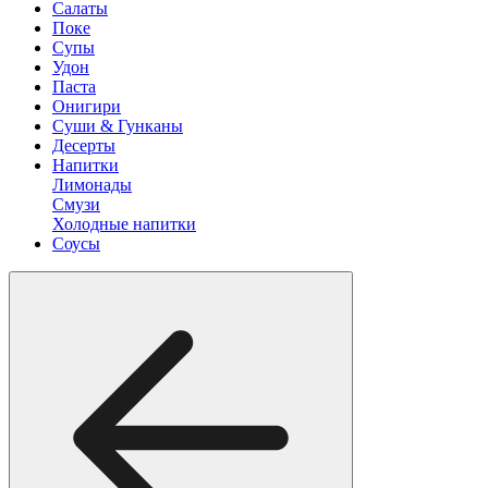
Салаты
Поке
Супы
Удон
Паста
Онигири
Суши & Гунканы
Десерты
Напитки
Лимонады
Смузи
Холодные напитки
Соусы