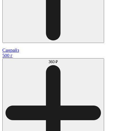
Санрайз
500 г
360 ₽