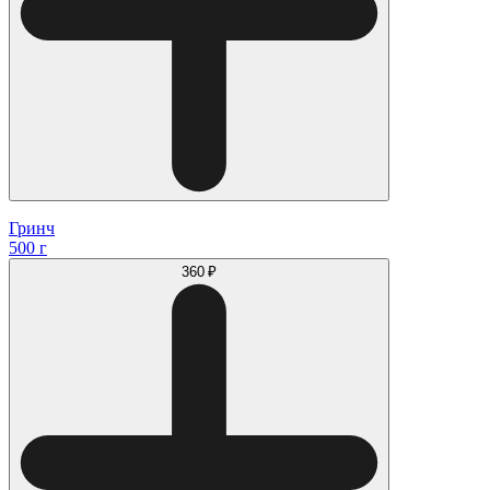
Гринч
500 г
360 ₽