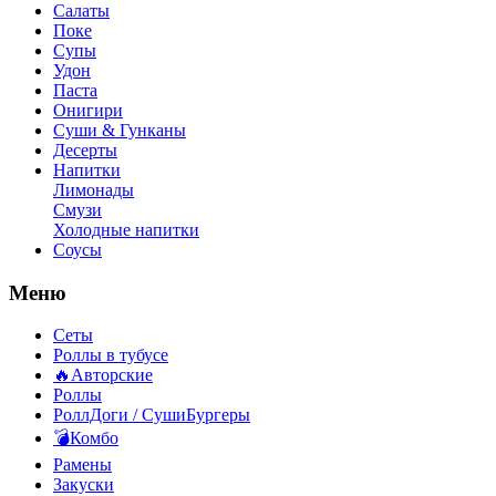
Салаты
Поке
Супы
Удон
Паста
Онигири
Суши & Гунканы
Десерты
Напитки
Лимонады
Смузи
Холодные напитки
Соусы
Меню
Сеты
Роллы в тубусе
🔥Авторские
Роллы
РоллДоги / СушиБургеры
💣Комбо
Рамены
Закуски