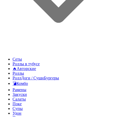
Сеты
Роллы в тубусе
🔥Авторские
Роллы
РоллДоги / СушиБургеры
💣Комбо
Рамены
Закуски
Салаты
Поке
Супы
Удон