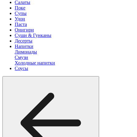
Салаты
Поке
Супы
Удон
Паста
Онигири
Суши & Гунканы
Десерты
Напитки
Лимонады
Смузи
Холодные напитки
Соусы