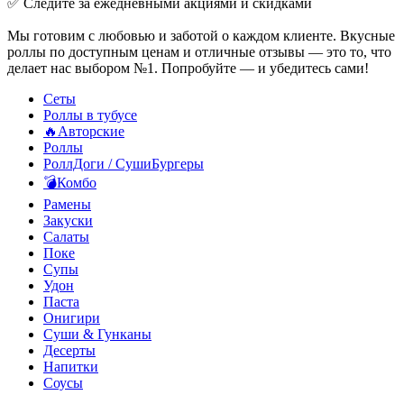
✅ Следите за ежедневными акциями и скидками
Мы готовим с любовью и заботой о каждом клиенте. Вкусные
роллы по доступным ценам и отличные отзывы — это то, что
делает нас выбором №1. Попробуйте — и убедитесь сами!
Сеты
Роллы в тубусе
🔥Авторские
Роллы
РоллДоги / СушиБургеры
💣Комбо
Рамены
Закуски
Салаты
Поке
Супы
Удон
Паста
Онигири
Суши & Гунканы
Десерты
Напитки
Соусы