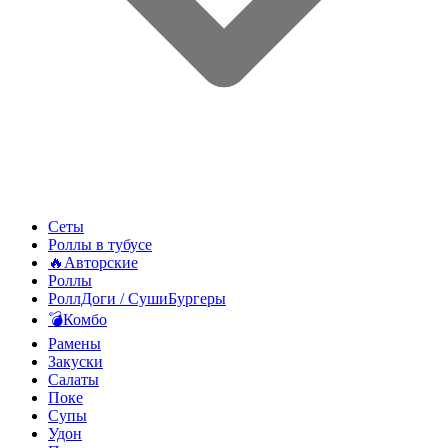
Сеты
Роллы в тубусе
🔥Авторские
Роллы
РоллДоги / СушиБургеры
💣Комбо
Рамены
Закуски
Салаты
Поке
Супы
Удон