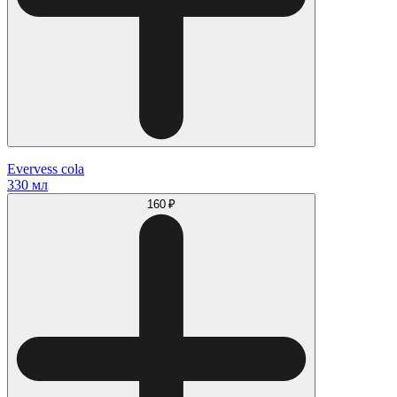
Evervess cola
330 мл
160 ₽