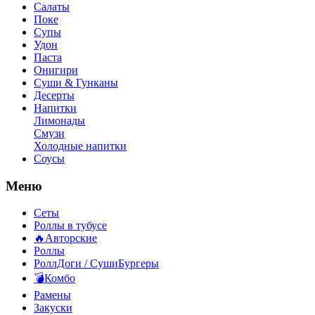
Салаты
Поке
Супы
Удон
Паста
Онигири
Суши & Гунканы
Десерты
Напитки
Лимонады
Смузи
Холодные напитки
Соусы
Меню
Сеты
Роллы в тубусе
🔥Авторские
Роллы
РоллДоги / СушиБургеры
💣Комбо
Рамены
Закуски