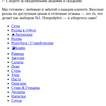
✅ Следите за ежедневными акциями и скидками
Мы готовим с любовью и заботой о каждом клиенте. Вкусные
роллы по доступным ценам и отличные отзывы — это то, что
делает нас выбором №1. Попробуйте — и убедитесь сами!
Сеты
Роллы в тубусе
🔥Авторские
Роллы
РоллДоги / СушиБургеры
💣Комбо
Рамены
Закуски
Салаты
Поке
Супы
Удон
Паста
Онигири
Суши & Гунканы
Десерты
Напитки
Соусы