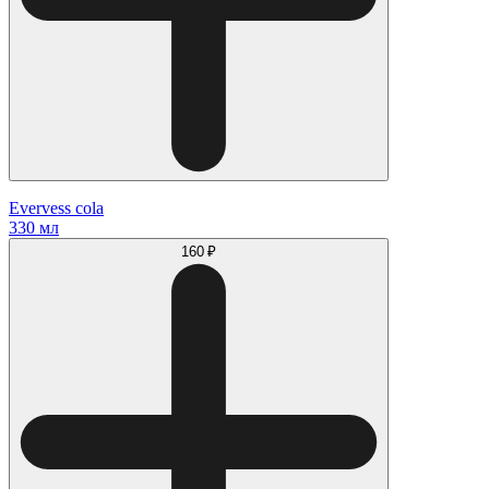
Evervess cola
330 мл
160 ₽