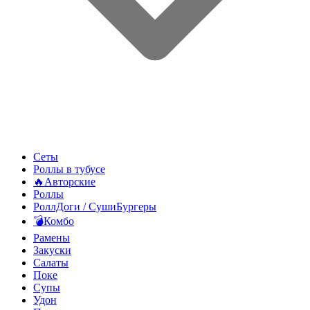
Сеты
Роллы в тубусе
🔥Авторские
Роллы
РоллДоги / СушиБургеры
💣Комбо
Рамены
Закуски
Салаты
Поке
Супы
Удон