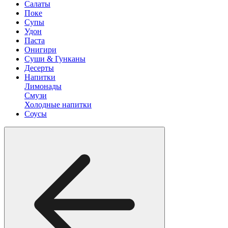
Салаты
Поке
Супы
Удон
Паста
Онигири
Суши & Гунканы
Десерты
Напитки
Лимонады
Смузи
Холодные напитки
Соусы