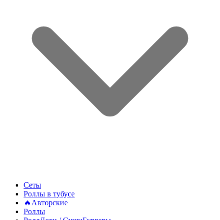
Сеты
Роллы в тубусе
🔥Авторские
Роллы