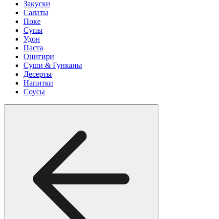
Закуски
Салаты
Поке
Супы
Удон
Паста
Онигири
Суши & Гунканы
Десерты
Напитки
Соусы