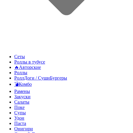
Сеты
Роллы в тубусе
🔥Авторские
Роллы
РоллДоги / СушиБургеры
💣Комбо
Рамены
Закуски
Салаты
Поке
Супы
Удон
Паста
Онигири