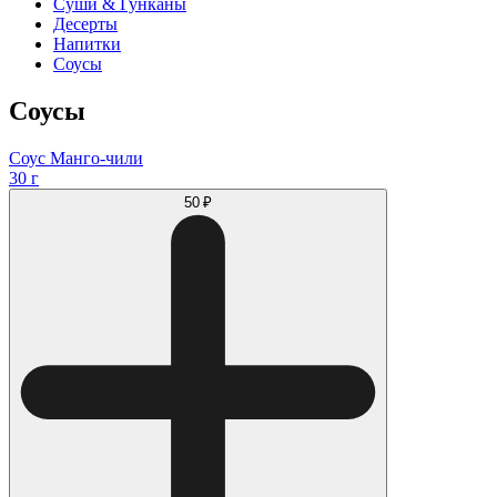
Суши & Гунканы
Десерты
Напитки
Соусы
Соусы
Соус Манго-чили
30 г
50 ₽