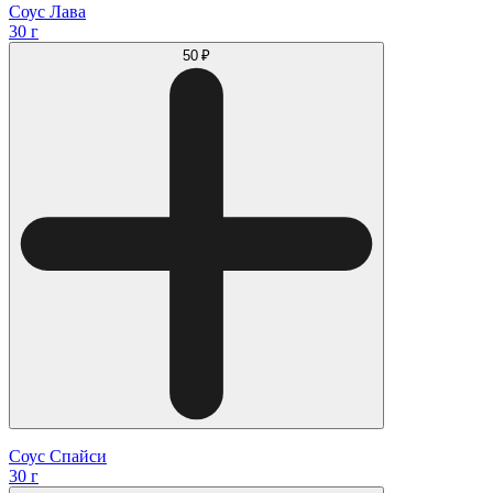
Соус Лава
30 г
50 ₽
Соус Спайси
30 г