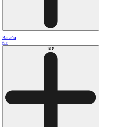
Васаби
6 г
10 ₽