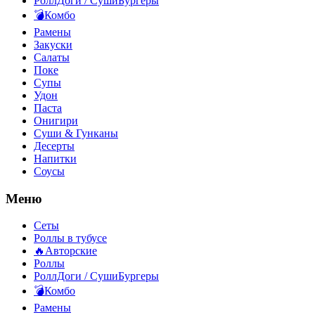
РоллДоги / СушиБургеры
💣Комбо
Рамены
Закуски
Салаты
Поке
Супы
Удон
Паста
Онигири
Суши & Гунканы
Десерты
Напитки
Соусы
Меню
Сеты
Роллы в тубусе
🔥Авторские
Роллы
РоллДоги / СушиБургеры
💣Комбо
Рамены