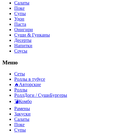
Салаты
Поке
Супы
Удон
Паста
Онигири
Суши & Гунканы
Десерты
Напитки
Соусы
Меню
Сеты
Роллы в тубусе
🔥Авторские
Роллы
РоллДоги / СушиБургеры
💣Комбо
Рамены
Закуски
Салаты
Поке
Супы