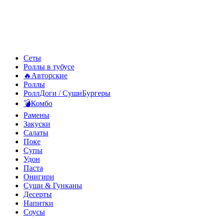
Сеты
Роллы в тубусе
🔥Авторские
Роллы
РоллДоги / СушиБургеры
💣Комбо
Рамены
Закуски
Салаты
Поке
Супы
Удон
Паста
Онигири
Суши & Гунканы
Десерты
Напитки
Соусы