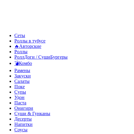
Сеты
Роллы в тубусе
🔥Авторские
Роллы
РоллДоги / СушиБургеры
💣Комбо
Рамены
Закуски
Салаты
Поке
Супы
Удон
Паста
Онигири
Суши & Гунканы
Десерты
Напитки
Соусы