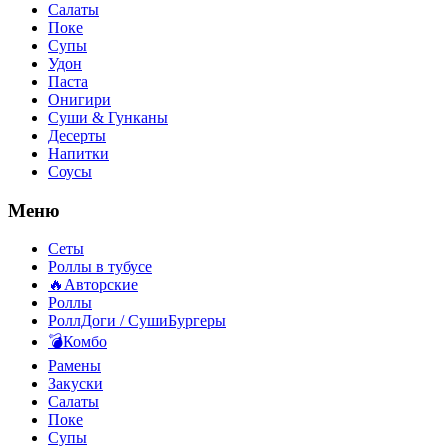
Салаты
Поке
Супы
Удон
Паста
Онигири
Суши & Гунканы
Десерты
Напитки
Соусы
Меню
Сеты
Роллы в тубусе
🔥Авторские
Роллы
РоллДоги / СушиБургеры
💣Комбо
Рамены
Закуски
Салаты
Поке
Супы