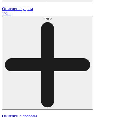
Онигири с угрем
175 г
370 ₽
Онигири с лососем