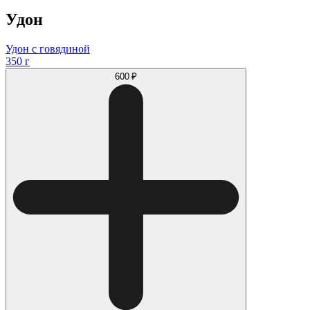
Удон
Удон с говядиной
350 г
600 ₽