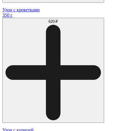
Удон с креветками
350 г
620 ₽
Удон с курицей