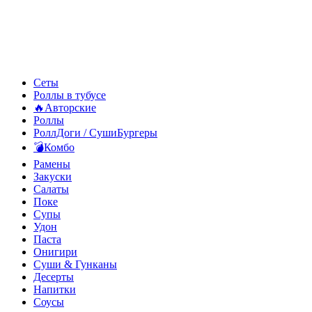
Сеты
Роллы в тубусе
🔥Авторские
Роллы
РоллДоги / СушиБургеры
💣Комбо
Рамены
Закуски
Салаты
Поке
Супы
Удон
Паста
Онигири
Суши & Гунканы
Десерты
Напитки
Соусы