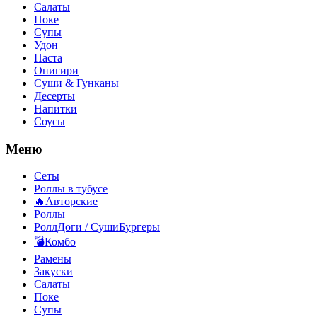
Салаты
Поке
Супы
Удон
Паста
Онигири
Суши & Гунканы
Десерты
Напитки
Соусы
Меню
Сеты
Роллы в тубусе
🔥Авторские
Роллы
РоллДоги / СушиБургеры
💣Комбо
Рамены
Закуски
Салаты
Поке
Супы