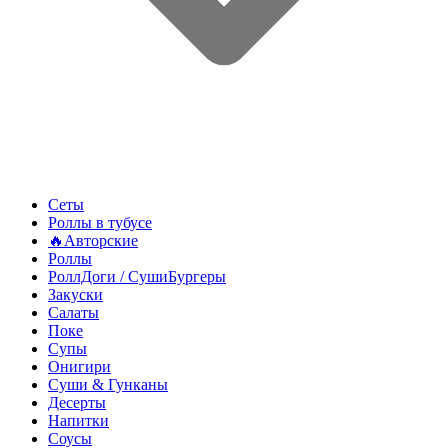
Сеты
Роллы в тубусе
🔥Авторские
Роллы
РоллДоги / СушиБургеры
Закуски
Салаты
Поке
Супы
Онигири
Суши & Гунканы
Десерты
Напитки
Соусы