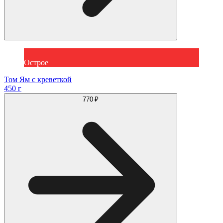
Острое
Том Ям с креветкой
450 г
770 ₽