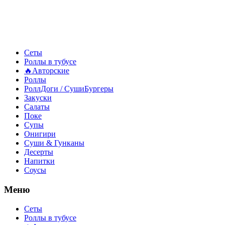
Сеты
Роллы в тубусе
🔥Авторские
Роллы
РоллДоги / СушиБургеры
Закуски
Салаты
Поке
Супы
Онигири
Суши & Гунканы
Десерты
Напитки
Соусы
Меню
Сеты
Роллы в тубусе