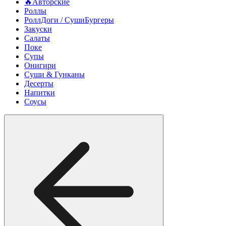
🔥Авторские
Роллы
РоллДоги / СушиБургеры
Закуски
Салаты
Поке
Супы
Онигири
Суши & Гунканы
Десерты
Напитки
Соусы