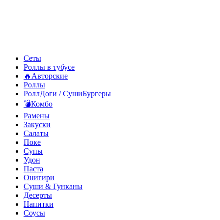
Сеты
Роллы в тубусе
🔥Авторские
Роллы
РоллДоги / СушиБургеры
💣Комбо
Рамены
Закуски
Салаты
Поке
Супы
Удон
Паста
Онигири
Суши & Гунканы
Десерты
Напитки
Соусы