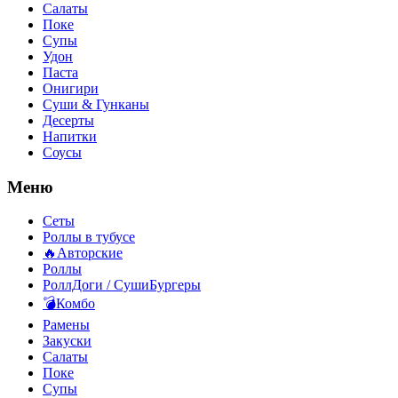
Салаты
Поке
Супы
Удон
Паста
Онигири
Суши & Гунканы
Десерты
Напитки
Соусы
Меню
Сеты
Роллы в тубусе
🔥Авторские
Роллы
РоллДоги / СушиБургеры
💣Комбо
Рамены
Закуски
Салаты
Поке
Супы