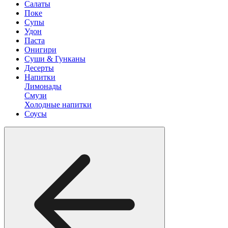
Салаты
Поке
Супы
Удон
Паста
Онигири
Суши & Гунканы
Десерты
Напитки
Лимонады
Смузи
Холодные напитки
Соусы