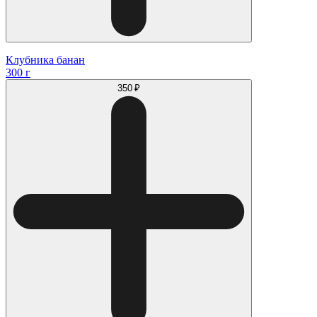
Клубника банан
300 г
350 ₽