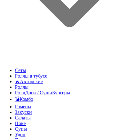
Сеты
Роллы в тубусе
🔥Авторские
Роллы
РоллДоги / СушиБургеры
💣Комбо
Рамены
Закуски
Салаты
Поке
Супы
Удон