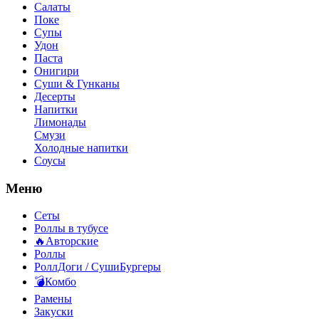
Салаты
Поке
Супы
Удон
Паста
Онигири
Суши & Гунканы
Десерты
Напитки
Лимонады
Смузи
Холодные напитки
Соусы
Меню
Сеты
Роллы в тубусе
🔥Авторские
Роллы
РоллДоги / СушиБургеры
💣Комбо
Рамены
Закуски