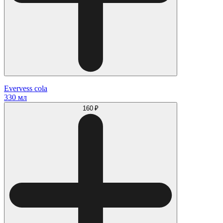
Evervess cola
330 мл
160 ₽