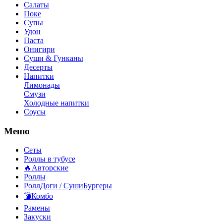
Салаты
Поке
Супы
Удон
Паста
Онигири
Суши & Гунканы
Десерты
Напитки
Лимонады
Смузи
Холодные напитки
Соусы
Меню
Сеты
Роллы в тубусе
🔥Авторские
Роллы
РоллДоги / СушиБургеры
💣Комбо
Рамены
Закуски