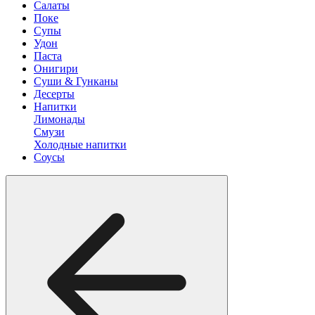
Салаты
Поке
Супы
Удон
Паста
Онигири
Суши & Гунканы
Десерты
Напитки
Лимонады
Смузи
Холодные напитки
Соусы