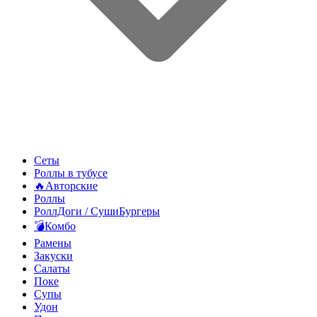
Сеты
Роллы в тубусе
🔥Авторские
Роллы
РоллДоги / СушиБургеры
💣Комбо
Рамены
Закуски
Салаты
Поке
Супы
Удон