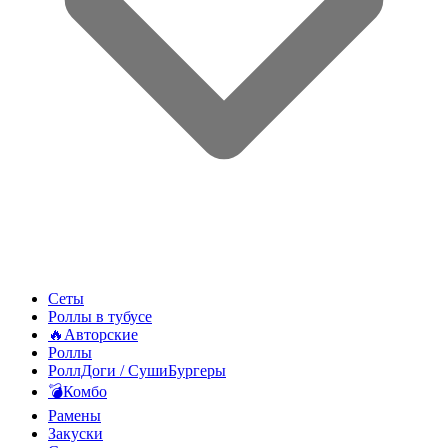
Сеты
Роллы в тубусе
🔥Авторские
Роллы
РоллДоги / СушиБургеры
💣Комбо
Рамены
Закуски