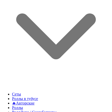
Сеты
Роллы в тубусе
🔥Авторские
Роллы