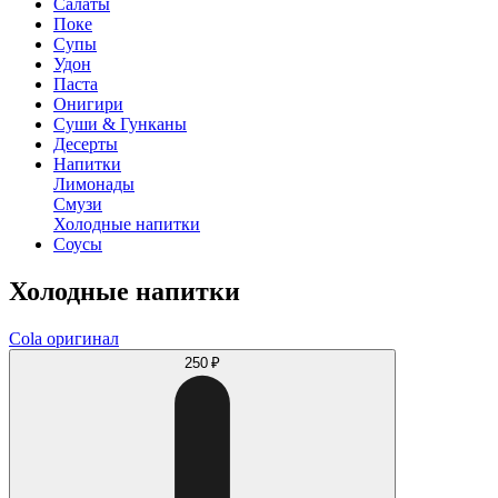
Салаты
Поке
Супы
Удон
Паста
Онигири
Суши & Гунканы
Десерты
Напитки
Лимонады
Смузи
Холодные напитки
Соусы
Холодные напитки
Cola оригинал
250 ₽