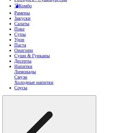
💣Комбо
Рамены
Закуски
Салаты
Поке
Супы
Удон
Паста
Онигири
Суши & Гунканы
Десерты
Напитки
Лимонады
Смузи
Холодные напитки
Соусы