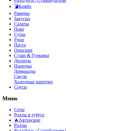
РоллДоги / СушиБургеры
💣Комбо
Рамены
Закуски
Салаты
Поке
Супы
Удон
Паста
Онигири
Суши & Гунканы
Десерты
Напитки
Лимонады
Смузи
Холодные напитки
Соусы
Меню
Сеты
Роллы в тубусе
🔥Авторские
Роллы
РоллДоги / СушиБургеры